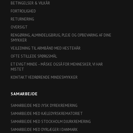
BETINGELSER & VILKÅR
FORTROLIGHED
RETURNERING
OVERSIGT
RENGØRING, ALMINDELIGBRUG, PLEJE OG OPBEVARING AF DINE
SMYKKER
VEJLEDNING TIL ARMBÅND MED HESTEHÅR
OFTE STILLEDE SPØRGSMÅL
ET EVIGT MINDE – MÅSKE OGSÅ FOR MENNESKER, VI HAR
MISTET
KONTAKT VEDRØRENDE MINDESMYKKER
SAMARBEJDE
SAMARBEJDE MED JYSK DYREKREMERING
SAMARBEJDE MED KÆLEDYRSKREMATORIET
SAMARBEJDE MED STOCKHOLM DJURKREMERING
SAMARBEJDE MED DYRLÆGER I DANMARK