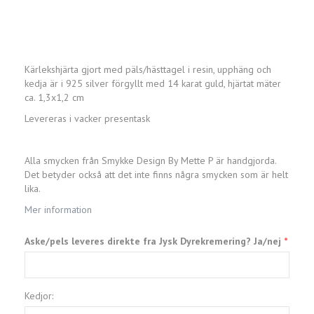
Kärlekshjärta gjort med päls/hästtagel i resin, upphäng och
kedja är i 925 silver förgyllt med 14 karat guld, hjärtat mäter
ca. 1,3x1,2 cm
Levereras i vacker presentask
Alla smycken från Smykke Design By Mette P är handgjorda.
Det betyder också att det inte finns några smycken som är helt
lika.
Mer information
Aske/pels leveres direkte fra Jysk Dyrekremering? Ja/nej
Kedjor: