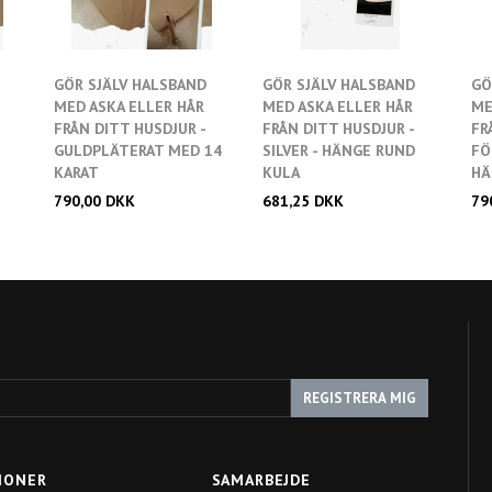
GÖR SJÄLV HALSBAND
GÖR SJÄLV HALSBAND
GÖ
MED ASKA ELLER HÅR
MED ASKA ELLER HÅR
ME
FRÅN DITT HUSDJUR -
FRÅN DITT HUSDJUR -
FR
istan
Lägg till i önskelistan
GULDPLÄTERAT MED 14
SILVER - HÄNGE RUND
FÖ
KARAT
KULA
HÄ
790,00 DKK
681,25 DKK
79
REGISTRERA MIG
IONER
SAMARBEJDE