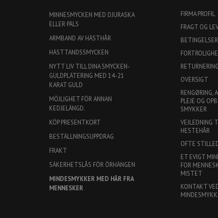
FIRMA PROFIL
MINNESMYCKEN MED DJURASKA
ELLER PÄLS
FRAGT OG LE
ARMBAND AV HÄSTHÅR
BETINGELSER
HÄSTTANDSSMYCKEN
FORTROLIGH
RETURNERIN
NYTT LIV TILL DINA SMYCKEN-
GULDPLÄTERING MED 14-21
OVERSIGT
KARAT GULD
RENGØRING, 
MÖJLIGHET FÖR ANNAN
PLEJE OG OPB
KEDJELÄNGD.
SMYKKER
VEJLEDNING 
KÖP PRESENTKORT
HESTEHÅR
BESTÄLLNINGSUPPDRAG
OFTE STILLE
FRAKT
ET EVIGT MIN
SÄKERHETSLÅS FÖR ÖRHÄNGEN
FOR MENNESKE
MISTET
MINDESMYKKER MED HÅR FRA
KONTAKT VE
MENNESKER
MINDESMYKK