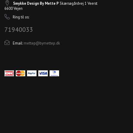
Smykke Design By Mette P
Skærsøgårdvej 1 Veerst
6600 Vejen
Ring til os:
71940033
Email:
mettep@bymettep.dk