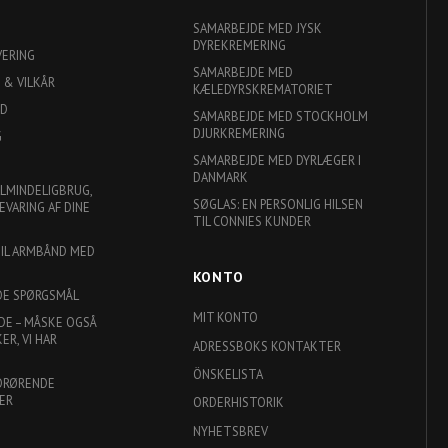
SAMARBEJDE MED JYSK
DYREKREMERING
VERING
SAMARBEJDE MED
 & VILKÅR
KÆLEDYRSKREMATORIET
ED
SAMARBEJDE MED STOCKHOLM
DJURKREMERING
G
SAMARBEJDE MED DYRLÆGER I
DANMARK
ALMINDELIGBRUG,
SØGLAS: EN PERSONLIG HILSEN
EVARING AF DINE
TIL CONNIES KUNDER
TIL ARMBÅND MED
KONTO
DE SPØRGSMÅL
MIT KONTO
DE – MÅSKE OGSÅ
R, VI HAR
ADRESSBOKS KONTAKTER
ÖNSKELISTA
DRØRENDE
ER
ORDERHISTORIK
NYHETSBREV