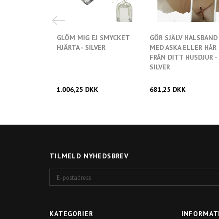
GLÖM MIG EJ SMYCKET
GÖR SJÄLV HALSBAND
HJÄRTA - SILVER
MED ASKA ELLER HÅR
FRÅN DITT HUSDJUR -
Lägg till i önskel
SILVER
1.006,25 DKK
681,25 DKK
TILMELD NYHEDSBREV
E-
postadress
KATEGORIER
INFORMAT