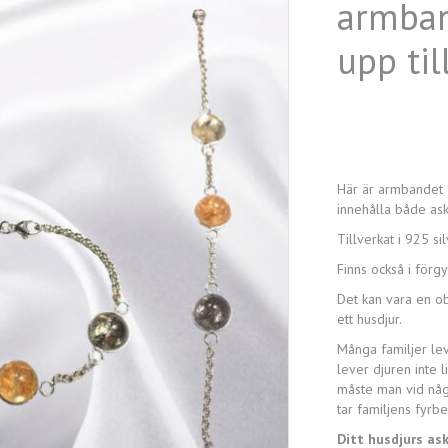
armban
upp ti
Här är armbandet d
innehålla både ask
Tillverkat i 925 si
Finns också i förg
Det kan vara en obe
ett husdjur.
Många familjer lev
lever djuren inte 
måste man vid någ
tar familjens fyr
Ditt husdjurs ask