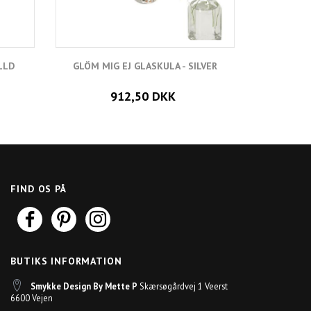
LLD
GLÖM MIG EJ GLASKULA - SILVER
GLÖM
912,50 DKK
FIND OS PÅ
BUTIKS INFORMATION
Smykke Design By Mette P
Skærsøgårdvej 1 Veerst
6600 Vejen