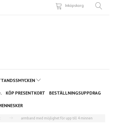
Inköpskorg
TTANDSSMYCKEN
.
KÖP PRESENTKORT
BESTÄLLNINGSUPPDRAG
MENNESKER
t
armband med möjlighet för upp till 4 minnen