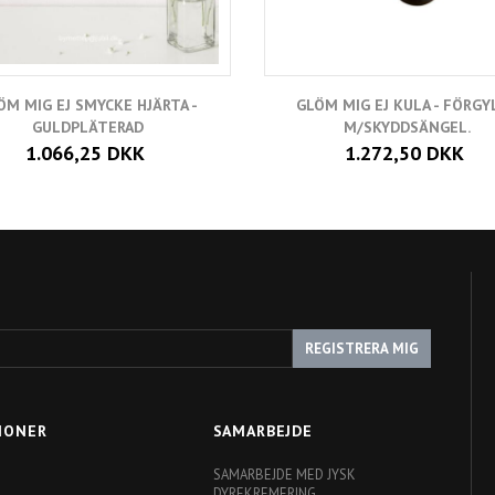
ÖM MIG EJ SMYCKE HJÄRTA -
GLÖM MIG EJ KULA - FÖRGY
GULDPLÄTERAD
M/SKYDDSÄNGEL.
1.066,25 DKK
1.272,50 DKK
REGISTRERA MIG
IONER
SAMARBEJDE
SAMARBEJDE MED JYSK
DYREKREMERING