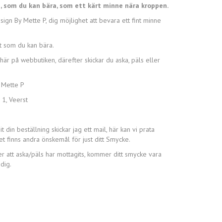
, som du kan bära, som ett kärt minne nära kroppen.
gn By Mette P, dig möjlighet att bevara ett fint minne
t som du kan bära.
är på webbutiken, därefter skickar du aska, päls eller
 Mette P
1, Veerst
t din beställning skickar jag ett mail, här kan vi prata
et finns andra önskemål för just ditt Smycke.
er att aska/päls har mottagits, kommer ditt smycke vara
 dig.