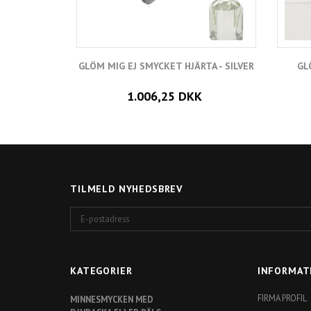
GLÖM MIG EJ SMYCKET HJÄRTA - SILVER
GL
1.006,25 DKK
TILMELD NYHEDSBREV
E-
postadress
KATEGORIER
INFORMAT
FIRMA PROFIL
MINNESMYCKEN MED