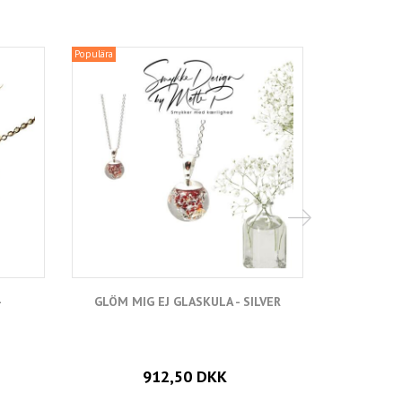
Populära
-
GLÖM MIG EJ GLASKULA - SILVER
GLÖM 
912,50 DKK