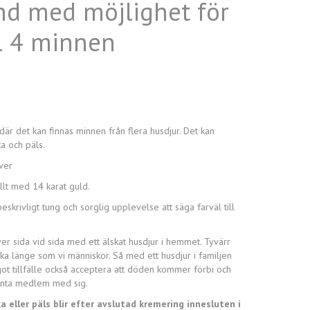
d med möjlighet för
ll 4 minnen
är det kan finnas minnen från flera husdjur. Det kan
a och päls.
lver
yllt med 14 karat guld.
skrivligt tung och sorglig upplevelse att säga farväl till
er sida vid sida med ett älskat husdjur i hemmet. Tyvärr
lika länge som vi människor. Så med ett husdjur i familjen
ot tillfälle också acceptera att döden kommer förbi och
benta medlem med sig.
a eller päls blir efter avslutad kremering innesluten i