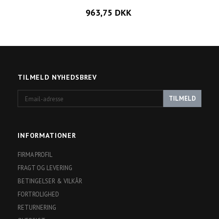
963,75 DKK
TILMELD NYHEDSBREV
Email-
TILMELD
adresse
INFORMATIONER
FIRMA PROFIL
FRAGT OG LEVERING
BETINGELSER & VILKÅR
FORTROLIGHED
RETURNERING