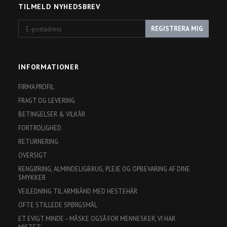
TILMELD NYHEDSBREV
E-
REGISTRERA MIG
postadress
INFORMATIONER
FIRMA PROFIL
FRAGT OG LEVERING
BETINGELSER & VILKÅR
FORTROLIGHED
RETURNERING
OVERSIGT
RENGØRING, ALMINDELIGBRUG, PLEJE OG OPBEVARING AF DINE
SMYKKER
VEJLEDNING TIL ARMBÅND MED HESTEHÅR
OFTE STILLEDE SPØRGSMÅL
ET EVIGT MINDE – MÅSKE OGSÅ FOR MENNESKER, VI HAR