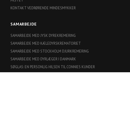
MISTET
KONTAKT VEDRØRENDE MINDESMYKKER
SAMARBEJDE
SAMARBEJDE MED JYSK DYREKREMERING
SAMARBEJDE MED KÆLEDYRSKREMATORIET
SAMARBEJDE MED STOCKHOLM DJURKREMERING
SAMARBEJDE MED DYRLÆGER I DANMARK
SØGLAS: EN PERSONLIG HILSEN TIL CONNIES KUNDER
FIND OS PÅ
BUTIKS INFORMATION
Smykke Design By Mette P
Skærsøgårdvej 1 Veerst 6600
Vejen