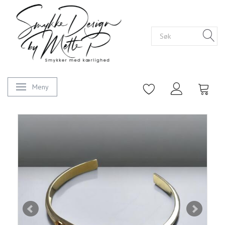
Meny
Veksle navigasjon