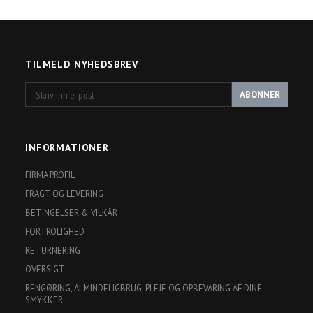
TILMELD NYHEDSBREV
Skriv
ABONNER
inn
e-
post
INFORMATIONER
FIRMA PROFIL
FRAGT OG LEVERING
BETINGELSER & VILKÅR
FORTROLIGHED
RETURNERING
OVERSIGT
RENGØRING, ALMINDELIGBRUG, PLEJE OG OPBEVARING AF DINE
SMYKKER