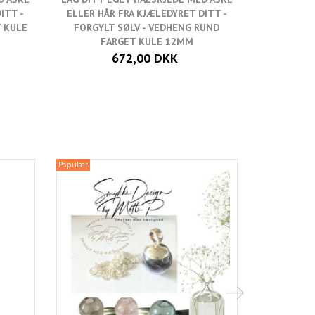
ITT -
ELLER HÅR FRA KJÆLEDYRET DITT -
ELLER HÅ
T KULE
FORGYLT SØLV - VEDHENG RUND
FORGYLT
FARGET KULE 12MM
FA
672,00 DKK
Populær
Populær