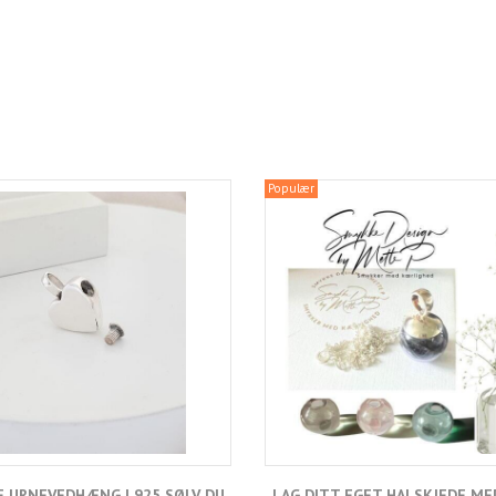
Populær
E URNEVEDHÆNG I 925 SØLV DU
LAG DITT EGET HALSKJEDE ME