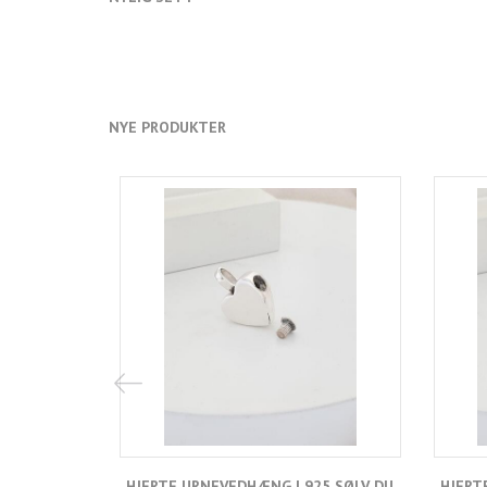
NYE PRODUKTER
HJERTE URNEVEDHÆNG I 925 SØLV DU
HJERT