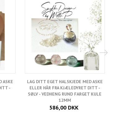
D ASKE
LAG DITT EGET HALSKJEDE MED ASKE
LAG DITT 
ITT -
ELLER HÅR FRA KJÆLEDYRET DITT -
ELLER HÅ
SØLV - VEDHENG RUND FARGET KULE
SØLV - VED
12MM
586,00 DKK