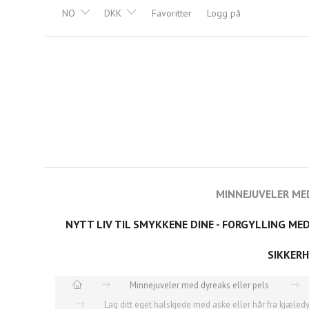
NO
DKK
Favoritter
Logg på
MINNEJUVELER ME
NYTT LIV TIL SMYKKENE DINE - FORGYLLING ME
SIKKERH
Minnejuveler med dyreaks eller pels
Lag ditt eget halskjede med aske eller hår fra kjæledyr