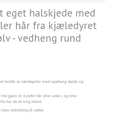
tt eget halskjede med
ler hår fra kjæledyret
sølv - vedheng rund
 som består av sølvkapsler med oppheng, kjede og
 må gjøre er å putte hår eller aske i, og lime
 Da har du et evig minne.
iten veiledning til settet.