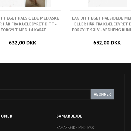
ITT EGET HALSKJEDE MED ASKE
LAG DITT EGET HALSKJEDE ME
R HÅR FRA KJÆLEDYRET DITT -
ELLER HÅR FRA KJÆLEDYRET D
FORGYLT MED 14 KARAT
FORGYLT SØLV - VEDHENG RUN
632,00 DKK
632,00 DKK
ABONNER
IONER
SAMARBEJDE
SAMARBEJDE MED JYSK