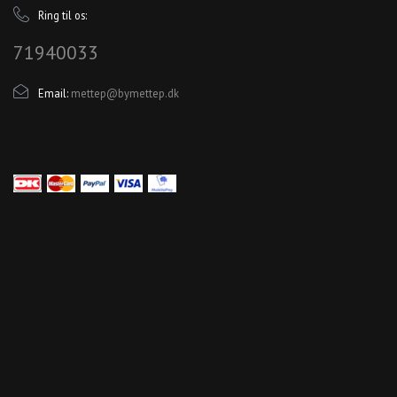
Ring til os:
71940033
Email:
mettep@bymettep.dk