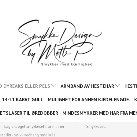
D DYREAKS ELLER PELS
ARMBÅND AV HESTEHÅR
HEST
D 14-21 KARAT GULL
MULIGHET FOR ANNEN KJEDELENGDE.
K
ETSLÅSER TIL ØREDOBBER
MINDESMYKKER MED HÅR FRA ME
Lag ditt eget smykkesett for minner
Smykkesett
et ditt - sølv - vedheng rund kule