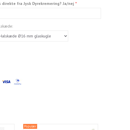
s direkte fra Jysk Dyrekremering? Ja/nej
alskæde:
Populær
Populær