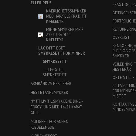
ELLER PELS
FRAGT OG LE
KJÆRLIGHETSSMYKKER
BETINGELSER
MED HÅR/PELS FRA DITT
FORTROLIGH
KJÆLEDYR
RETURNERIN
MINNE SMYKKER MED
ASKE FRA DITT
OVERSIGT
KJÆLEDYR
RENGØRING, 
LAG DITT EGET
PLEJE OG OPB
SMYKKESETT FOR MINNER
SMYKKER
SMYKKESETT
VEJLEDNING 
HESTEHÅR
TILLEGG TIL
SMYKKESETT
OFTE STILLE
ARMBÅND AV HESTEHÅR
ET EVIGT MIN
FOR MENNESKE
HESTETANNSMYKKER
MISTET
NYTT LIV TIL SMYKKENE DINE -
KONTAKT VE
FORGYLLING MED 14-21 KARAT
MINDESMYKK
GULL
MULIGHET FOR ANNEN
KJEDELENGDE.
KJØP GAVEKORT