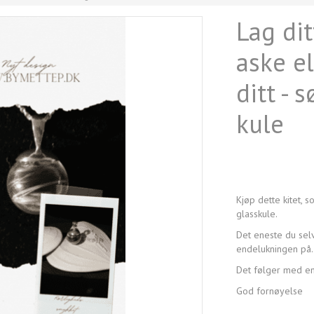
Lag di
aske el
ditt - 
kule
Kjøp dette kitet,
glasskule.
Det eneste du selv
endelukningen på.
Det følger med en l
God fornøyelse