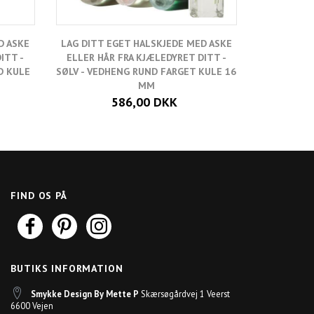
D ASKE
LAG DITT EGET HALSKJEDE MED ASKE
LAG DITT 
ITT -
ELLER HÅR FRA KJÆLEDYRET DITT -
ELLER HÅ
D KULE
SØLV - VEDHENG RUND FARGET KULE 16
FORGYLT
MM
FA
586,00 DKK
FIND OS PÅ
BUTIKS INFORMATION
Smykke Design By Mette P
Skærsøgårdvej 1 Veerst
6600 Vejen