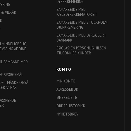
DYREKREMERING
VERING
SAMARBEJDE MED
 & VILKÅR
KÆLEDYRSKREMATORIET
ED
SAMARBEJDE MED STOCKHOLM
DJURKREMERING
G
SAMARBEJDE MED DYRLÆGER I
DANMARK
ALMINDELIGBRUG,
SØGLAS: EN PERSONLIG HILSEN
EVARING AF DINE
TIL CONNIES KUNDER
TIL ARMBÅND MED
KONTO
DE SPØRGSMÅL
MIN KONTO
DE – MÅSKE OGSÅ
R, VI HAR
ADRESSEBOK
ØNSKELISTE
DRØRENDE
ER
ORDREHISTORIKK
NYHETSBREV