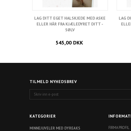
LAG DITT EGET HALSKJEDE MED ASKE
LAG D
ELLER HÅR FRA KJÆLEDYRET DITT -
ELLE
SØLV
545,00 DKK
TILMELD NYHEDSBREV
Skriv
inn
e-
post
KATEGORIER
INFORMAT
FIRMA PROFIL
MINNEJUVELER MED DYREAKS