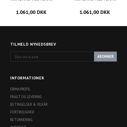
1.061,00 DKK
1.061,00 DKK
TILMELD NYHEDSBREV
Skriv
ABONNER
inn
e-
post
INFORMATIONER
FIRMA PROFIL
FRAGT OG LEVERING
BETINGELSER & VILKÅR
FORTROLIGHED
RETURNERING