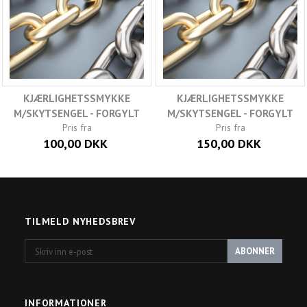
KJÆRLIGHETSSMYKKE
KJÆRLIGHETSSMYKKE
M/SKYTSENGEL - FORGYLT
M/SKYTSENGEL - FORGYLT
Pris fra
Pris fra
100,00 DKK
150,00 DKK
TILMELD NYHEDSBREV
Skriv
ABONNER
inn
e-
post
INFORMATIONER