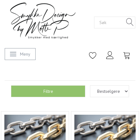
Meny
Veksle navigasjon
Filtre