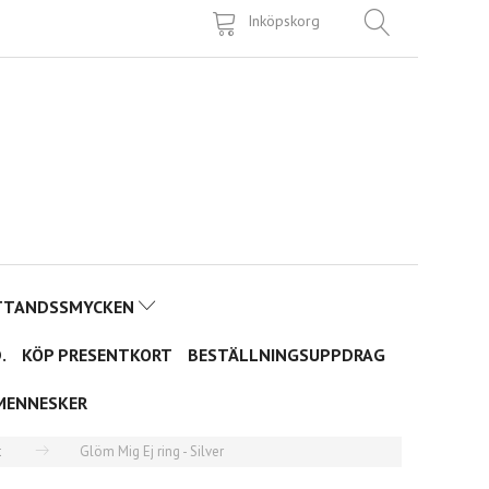
Inköpskorg
TTANDSSMYCKEN
.
KÖP PRESENTKORT
BESTÄLLNINGSUPPDRAG
MENNESKER
t
Glöm Mig Ej ring - Silver