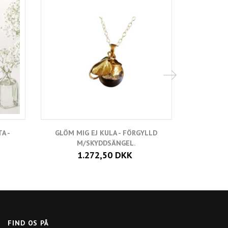
A -
GLÖM MIG EJ KULA - FÖRGYLLD
GLÖM MI
M/SKYDDSÄNGEL.
1.272,50 DKK
FIND OS PÅ