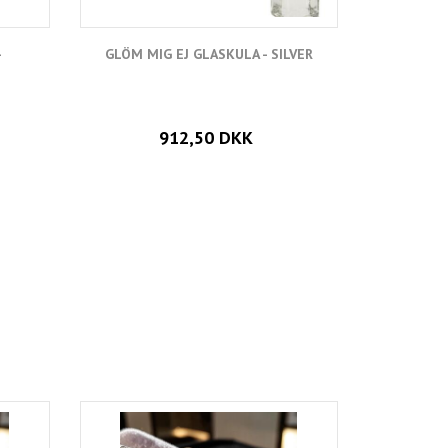
-
GLÖM MIG EJ GLASKULA - SILVER
GLÖM 
912,50 DKK
Populära