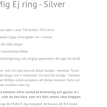
g Ej ring - Silver
d aska i resin. Tillverkad i 925 silver.
kan läggs silverglitter ner i resinet.
till olika färger.
 i kommentarsfältet.
rklarligt tung och sorglig upplevelse att säga farväl till
er sida vid sida med ett älskat husdjur i hemmet. Tyvärr
lika länge som vi människor. Så med ett husdjur i familjen
ot tillfälle också acceptera att döden kommer förbi och
benta medlem med sig.
ka kommer efter avslutad kremering att gjutas in i
, som du kan bära, som ett kärt minne nära kroppen.
gn By Mette P, dig möjlighet att bevara ett fint minne