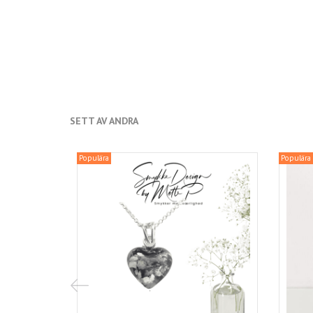
SETT AV ANDRA
Populära
Populära