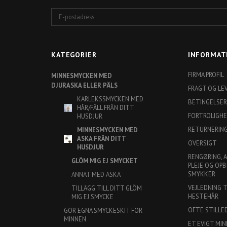
E-
postadress
KATEGORIER
INFORMAT
FIRMA PROFIL
MINNESMYCKEN MED
DJURASKA ELLER PÄLS
FRAGT OG LE
KÄRLEKSSMYCKEN MED
BETINGELSER
HÅR/FÄLL FRÅN DITT
FORTROLIGH
HUSDJUR
RETURNERIN
MINNESMYCKEN MED
ASKA FRÅN DITT
OVERSIGT
HUSDJUR
RENGØRING, 
GLÖM MIG EJ SMYCKET
PLEJE OG OPB
SMYKKER
ANNAT MED ASKA
VEJLEDNING 
TILLÄGG TILL DITT GLÖM
HESTEHÅR
MIG EJ SMYCKE
OFTE STILLE
GÖR EGNA SMYCKESKIT FÖR
MINNEN
ET EVIGT MIN