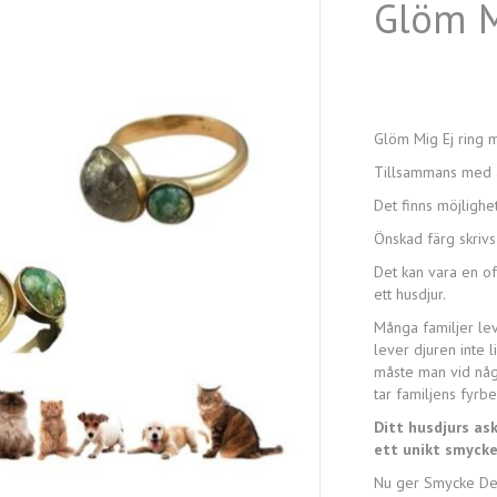
Glöm Mi
Glöm Mig Ej ring me
Tillsammans med as
Det finns möjlighet 
Önskad färg skrivs
Det kan vara en ofö
ett husdjur.
Många familjer lev
lever djuren inte 
måste man vid någ
tar familjens fyr
Ditt husdjurs as
ett unikt smycke
Nu ger Smycke Desi