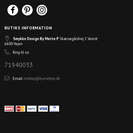
BUTIKS INFORMATION
Smykke Design By Mette P
Skærsøgårdvej 1 Veerst
6600 Vejen
Ring til os:
71940033
Email:
mettep@bymettep.dk