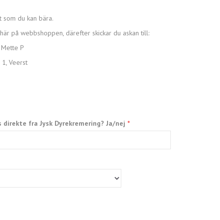
t som du kan bära.
är på webbshoppen, därefter skickar du askan till:
 Mette P
1, Veerst
s direkte fra Jysk Dyrekremering? Ja/nej