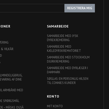
REGISTRERA MIG
IONER
SAMARBEJDE
SAMARBEJDE MED JYSK
DYREKREMERING
VERING
SAMARBEJDE MED
 & VILKÅR
KÆLEDYRSKREMATORIET
ED
SAMARBEJDE MED STOCKHOLM
DJURKREMERING
G
SAMARBEJDE MED DYRLÆGER I
DANMARK
ALMINDELIGBRUG,
SØGLAS: EN PERSONLIG HILSEN
EVARING AF DINE
TIL CONNIES KUNDER
TIL ARMBÅND MED
KONTO
DE SPØRGSMÅL
MIT KONTO
DE – MÅSKE OGSÅ