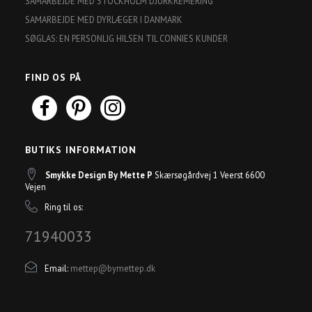
SAMARBEJDE MED STOCKHOLM DJURKREMERING
SAMARBEJDE MED DYRLÆGER I DANMARK
SØGLAS: EN PERSONLIG HILSEN TIL CONNIES KUNDER
FIND OS PÅ
BUTIKS INFORMATION
Smykke Design By Mette P
Skærsøgårdvej 1 Veerst 6600
Vejen
Ring til os:
71940033
Email:
mettep@bymettep.dk