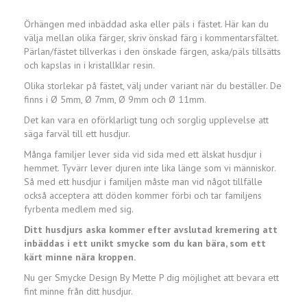
Örhängen med inbäddad aska eller päls i fästet. Här kan du
välja mellan olika färger, skriv önskad färg i kommentarsfältet.
Pärlan/fästet tillverkas i den önskade färgen, aska/päls tillsätts
och kapslas in i kristallklar resin.
Olika storlekar på fästet, välj under variant när du beställer. De
finns i Ø 5mm, Ø 7mm, Ø 9mm och Ø 11mm.
Det kan vara en oförklarligt tung och sorglig upplevelse att
säga farväl till ett husdjur.
Många familjer lever sida vid sida med ett älskat husdjur i
hemmet. Tyvärr lever djuren inte lika länge som vi människor.
Så med ett husdjur i familjen måste man vid något tillfälle
också acceptera att döden kommer förbi och tar familjens
fyrbenta medlem med sig.
Ditt husdjurs aska kommer efter avslutad kremering att
inbäddas i ett unikt smycke som du kan bära, som ett
kärt minne nära kroppen.
Nu ger Smycke Design By Mette P dig möjlighet att bevara ett
fint minne från ditt husdjur.