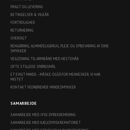
FRAGT OG LEVERING
BETINGELSER & VILKÅR
FORTROLIGHED
RETURNERING
OVERSIGT
RENGØRING, ALMINDELIGBRUG, PLEJE OG OPBEVARING AF DINE
SMYKKER
VEJLEDNING TIL ARMBÅND MED HESTEHÅR
OFTE STILLEDE SPØRGSMÅL
ET EVIGT MINDE – MÅSKE OGSÅ FOR MENNESKER, VI HAR
MISTET
KONTAKT VEDRØRENDE MINDESMYKKER
SAMARBEJDE
SAMARBEJDE MED JYSK DYREKREMERING
SAMARBEJDE MED KÆLEDYRSKREMATORIET