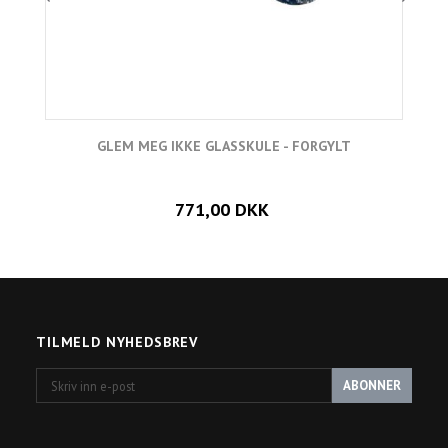
GLEM MEG IKKE GLASSKULE - FORGYLT
771,00 DKK
TILMELD NYHEDSBREV
Skriv
ABONNER
inn
e-
post