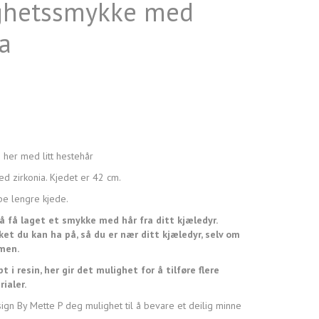
ghetssmykke med
a
 her med litt hestehår
ed zirkonia. Kjedet er 42 cm.
pe lengre kjede.
å få laget et smykke med hår fra ditt kjæledyr.
et du kan ha på, så du er nær ditt kjæledyr, selv om
men.
t i resin, her gir det mulighet for å tilføre flere
ialer.
gn By Mette P deg mulighet til å bevare et deilig minne