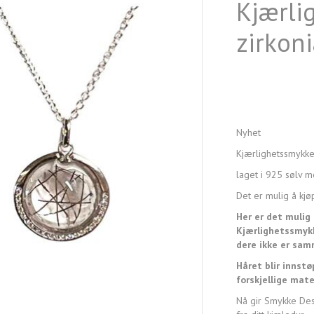
Kjærli
zirkoni
Nyhet
Kjærlighetssmykke
laget i 925 sølv m
Det er mulig å kjø
Her er det mulig 
Kjærlighetssmykk
dere ikke er sam
Håret blir innstøp
forskjellige mater
Nå gir Smykke Desi