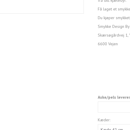
fra ditt kjæledyr.
Få laget et smykk
Du kjøper smykket 
Smykke Design By
Skærsøgårdvej 1, 
6600 Vejen
Aske/pels levere
Kæder: