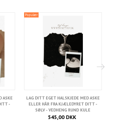
Populær
Populær
D ASKE
LAG DITT EGET HALSKJEDE MED ASKE
LAG DITT 
ITT -
ELLER HÅR FRA KJÆLEDYRET DITT -
ELLER HÅ
SØLV - VEDHENG RUND KULE
FORGYLT S
545,00 DKK