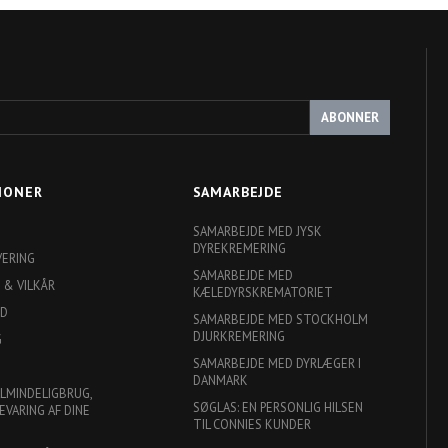
ABONNER
IONER
SAMARBEJDE
SAMARBEJDE MED JYSK
DYREKREMERING
VERING
SAMARBEJDE MED
 & VILKÅR
KÆLEDYRSKREMATORIET
ED
SAMARBEJDE MED STOCKHOLM
DJURKREMERING
G
SAMARBEJDE MED DYRLÆGER I
DANMARK
ALMINDELIGBRUG,
SØGLAS: EN PERSONLIG HILSEN
EVARING AF DINE
TIL CONNIES KUNDER