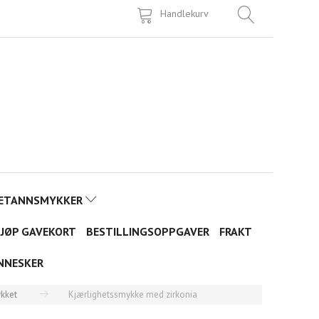
Handlekurv
ETANNSMYKKER
JØP GAVEKORT
BESTILLINGSOPPGAVER
FRAKT
NNESKER
kket
Kjærlighetssmykke med zirkonia