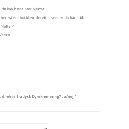
e du kan bære nær hjertet.
her på nettbutikken, deretter sender du håret til:
 Mette P
Veerst
s direkte fra Jysk Dyrekremering? Ja/nej