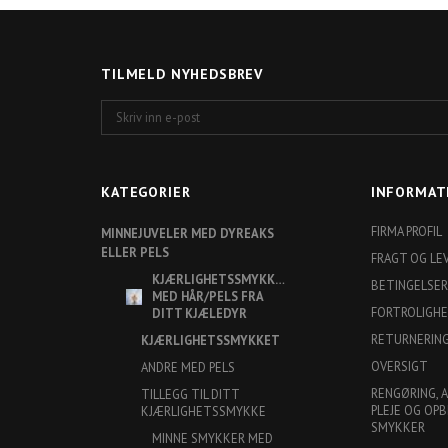
TILMELD NYHEDSBREV
Skriv
inn
e-
post
KATEGORIER
INFORMAT
FIRMA PROFIL
MINNEJUVELER MED DYREAKS
ELLER PELS
FRAGT OG LE
KJÆRLIGHETSSMYKKER
BETINGELSER
MED HÅR/PELS FRA
FORTROLIGH
DITT KJÆLEDYR
RETURNERIN
KJÆRLIGHETSSMYKKET
OVERSIGT
ANDRE MED PELS
RENGØRING, 
TILLEGG TIL DITT
PLEJE OG OPB
KJÆRLIGHETSSMYKKE
SMYKKER
MINNE SMYKKER MED