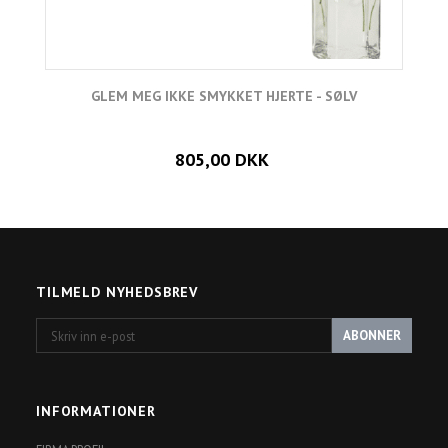
GLEM MEG IKKE SMYKKET HJERTE - SØLV
L
805,00 DKK
TILMELD NYHEDSBREV
Skriv
ABONNER
inn
e-
post
INFORMATIONER