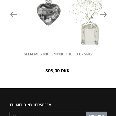
GLEM MEG IKKE SMYKKET HJERTE - SØLV
805,00 DKK
TILMELD NYHEDSBREV
Skriv