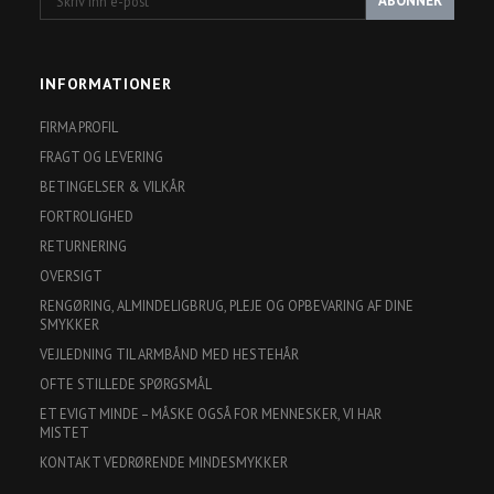
ABONNER
inn
e-
post
INFORMATIONER
FIRMA PROFIL
FRAGT OG LEVERING
BETINGELSER & VILKÅR
FORTROLIGHED
RETURNERING
OVERSIGT
RENGØRING, ALMINDELIGBRUG, PLEJE OG OPBEVARING AF DINE
SMYKKER
VEJLEDNING TIL ARMBÅND MED HESTEHÅR
OFTE STILLEDE SPØRGSMÅL
ET EVIGT MINDE – MÅSKE OGSÅ FOR MENNESKER, VI HAR
MISTET
KONTAKT VEDRØRENDE MINDESMYKKER