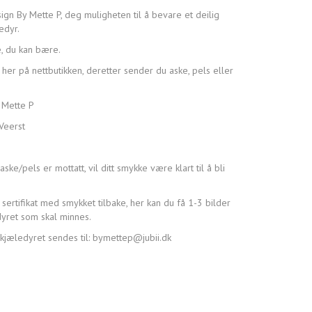
gn By Mette P, deg muligheten til å bevare et deilig
edyr.
e, du kan bære.
her på nettbutikken, deretter sender du aske, pels eller
 Mette P
Veerst
aske/pels er mottatt, vil ditt smykke være klart til å bli
sertifikat med smykket tilbake, her kan du få 1-3 bilder
yret som skal minnes.
kjæledyret sendes til: bymettep@jubii.dk