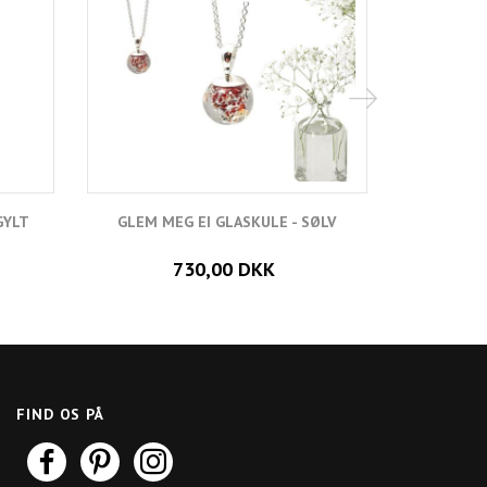
GYLT
GLEM MEG EI GLASKULE - SØLV
GLEM MEG I
730,00 DKK
FIND OS PÅ