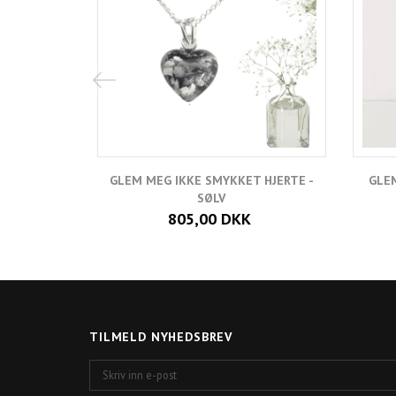
GLEM MEG IKKE SMYKKET HJERTE -
GLEM
SØLV
805,00 DKK
TILMELD NYHEDSBREV
Skriv
inn
e-