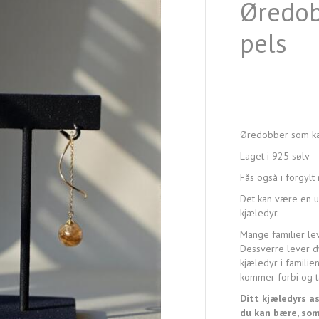
Øredob
pels
Øredobber som kan
Laget i 925 sølv
Fås også i forgylt
Det kan være en ube
kjæledyr.
Mange familier le
Dessverre lever d
kjæledyr i familie
kommer forbi og t
Ditt kjæledyrs as
du kan bære, som