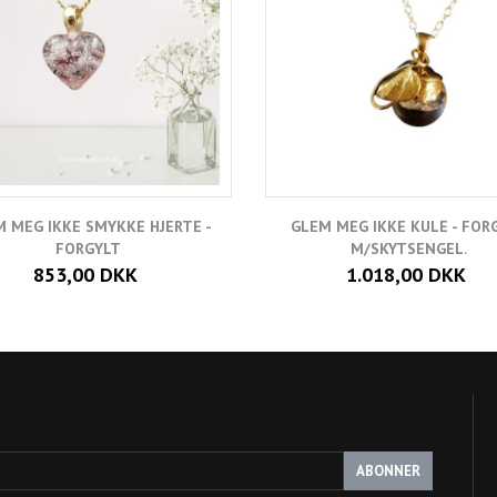
 MEG IKKE SMYKKE HJERTE -
GLEM MEG IKKE KULE - FOR
FORGYLT
M/SKYTSENGEL.
853,00 DKK
1.018,00 DKK
ABONNER