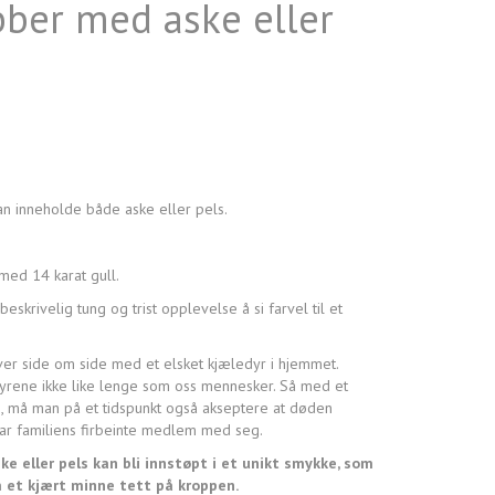
ber med aske eller
 inneholde både aske eller pels.
 med 14 karat gull.
skrivelig tung og trist opplevelse å si farvel til et
ver side om side med et elsket kjæledyr i hjemmet.
yrene ikke like lenge som oss mennesker. Så med et
n, må man på et tidspunkt også akseptere at døden
ar familiens firbeinte medlem med seg.
ke eller pels kan bli innstøpt i et unikt smykke, som
 et kjært minne tett på kroppen.