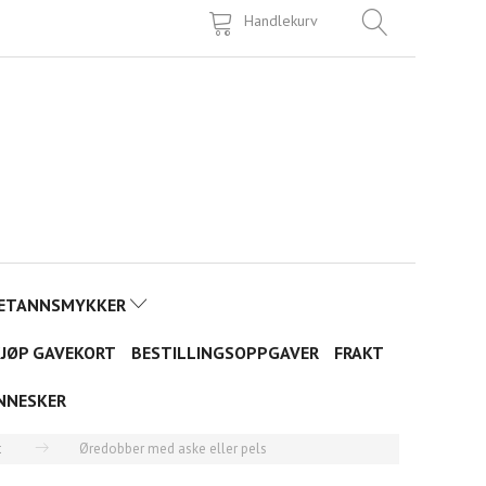
Handlekurv
ETANNSMYKKER
JØP GAVEKORT
BESTILLINGSOPPGAVER
FRAKT
NNESKER
t
Øredobber med aske eller pels