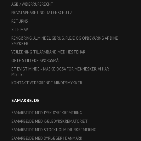
AGB / WIDERRUFSRECHT
PRIVATSPHÄRE UND DATENSCHUTZ
RETURNS
SITE MAP
RENGØRING, ALMINDELIGBRUG, PLEJE OG OPBEVARING AF DINE
SMYKKER
VEJLEDNING TIL ARMBÅND MED HESTEHÅR
OFTE STILLEDE SPØRGSMÅL
ET EVIGT MINDE – MÅSKE OGSÅ FOR MENNESKER, VI HAR
MISTET
KONTAKT VEDRØRENDE MINDESMYKKER
SAMARBEJDE
SAMARBEJDE MED JYSK DYREKREMERING
SAMARBEJDE MED KÆLEDYRSKREMATORIET
SAMARBEJDE MED STOCKHOLM DJURKREMERING
SAMARBEJDE MED DYRLÆGER I DANMARK