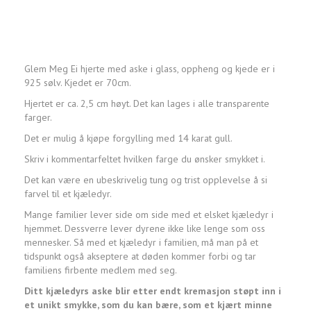
Glem Meg Ei hjerte med aske i glass, oppheng og kjede er i
925 sølv. Kjedet er 70cm.
Hjertet er ca. 2,5 cm høyt. Det kan lages i alle transparente
farger.
Det er mulig å kjøpe forgylling med 14 karat gull.
Skriv i kommentarfeltet hvilken farge du ønsker smykket i.
Det kan være en ubeskrivelig tung og trist opplevelse å si
farvel til et kjæledyr.
Mange familier lever side om side med et elsket kjæledyr i
hjemmet. Dessverre lever dyrene ikke like lenge som oss
mennesker. Så med et kjæledyr i familien, må man på et
tidspunkt også akseptere at døden kommer forbi og tar
familiens firbente medlem med seg.
Ditt kjæledyrs aske blir etter endt kremasjon støpt inn i
et unikt smykke, som du kan bære, som et kjært minne