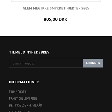
GLEM MEG IKKE SMYKKET HJERTE - SØLV
805,00 DKK
TILMELD NYHEDSBREV
Skriv
ABONNER
inn
e-
post
INFORMATIONER
FIRMA PROFIL
FRAGT OG LEVERING
BETINGELSER & VILKÅR