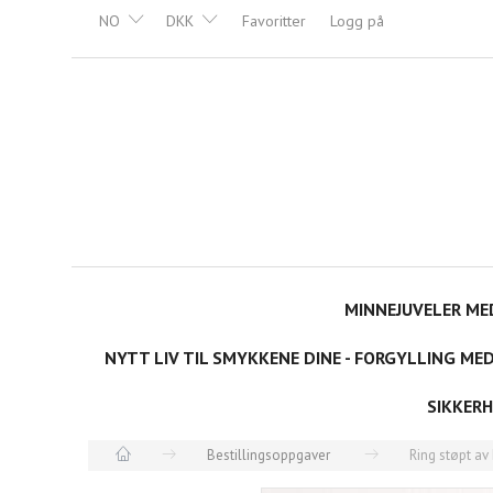
NO
DKK
Favoritter
Logg på
MINNEJUVELER ME
NYTT LIV TIL SMYKKENE DINE - FORGYLLING ME
SIKKERH
Bestillingsoppgaver
Ring støpt av