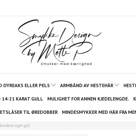
D DYREAKS ELLER PELS
ARMBÅND AV HESTEHÅR
HEST
D 14-21 KARAT GULL
MULIGHET FOR ANNEN KJEDELENGDE.
K
ETSLÅSER TIL ØREDOBBER
MINDESMYKKER MED HÅR FRA ME
 kundens eget gull