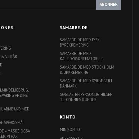
ABONNER
IONER
SAMARBEJDE
SAMARBEJDE MED JYSK
DYREKREMERING
VERING
SAMARBEJDE MED
 & VILKÅR
KÆLEDYRSKREMATORIET
ED
SAMARBEJDE MED STOCKHOLM
DJURKREMERING
G
SAMARBEJDE MED DYRLÆGER I
DANMARK
ALMINDELIGBRUG,
SØGLAS: EN PERSONLIG HILSEN
EVARING AF DINE
TIL CONNIES KUNDER
TIL ARMBÅND MED
KONTO
DE SPØRGSMÅL
MIN KONTO
DE – MÅSKE OGSÅ
R, VI HAR
ADRESSEBOK