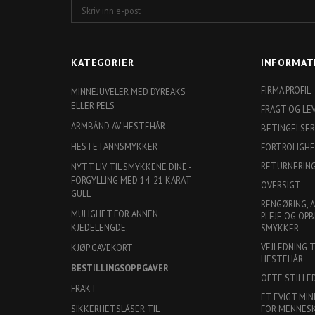
Skriv
inn
e-
post
KATEGORIER
INFORMAT
FIRMA PROFIL
MINNEJUVELER MED DYREAKS
ELLER PELS
FRAGT OG LE
ARMBÅND AV HESTEHÅR
BETINGELSER
HESTETANNSMYKKER
FORTROLIGH
RETURNERIN
NYTT LIV TIL SMYKKENE DINE -
FORGYLLING MED 14-21 KARAT
OVERSIGT
GULL
RENGØRING, 
MULIGHET FOR ANNEN
PLEJE OG OPB
KJEDELENGDE.
SMYKKER
VEJLEDNING 
KJØP GAVEKORT
HESTEHÅR
BESTILLINGSOPPGAVER
OFTE STILLE
FRAKT
ET EVIGT MIN
SIKKERHETSLÅSER TIL
FOR MENNESKE