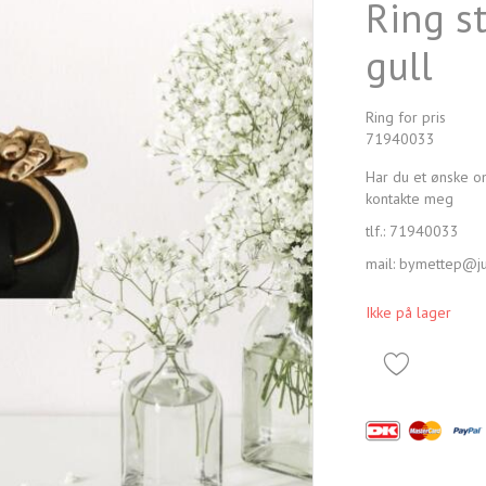
Ring s
gull
Ring for pris
71940033
Har du et ønske o
kontakte meg
tlf.: 71940033
mail: bymettep@ju
Ikke på lager