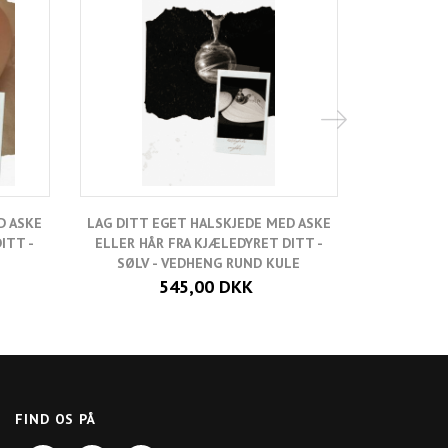
D ASKE
LAG DITT EGET HALSKJEDE MED ASKE
LAG DITT 
ITT -
ELLER HÅR FRA KJÆLEDYRET DITT -
ELLER HÅ
SØLV - VEDHENG RUND KULE
FORGYLT S
545,00 DKK
FIND OS PÅ