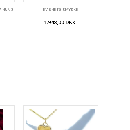
A HUND
EVIGHETS SMYKKE
HU
1.948,00 DKK