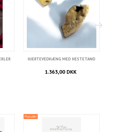
ERLER
HJERTEVEDHÆNG MED HESTETAND
VEDH
1.363,00 DKK
Populær
Populær