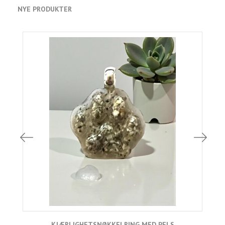
NYE PRODUKTER
KJÆRLIGHETSNØKKELRING MED PELS