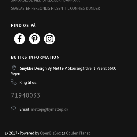
SAMARBEJDE MED DYRLÆGER I DANMARK
SØGLAS: EN PERSONLIG HILSEN TIL CONNIES KUNDER
FIND OS PÅ
BUTIKS INFORMATION
Smykke Design By Mette P
Skærsøgårdvej 1 Veerst 6600
Vejen
Ring til os:
71940033
Email:
mettep@bymettep.dk
© 2017 - Powered by
OpenBizBox
©
Golden Planet