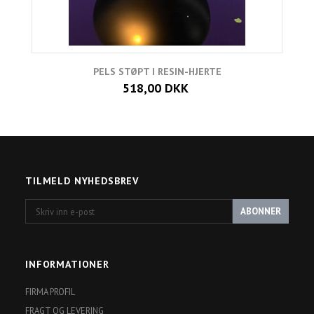
PELS STØPT I RESIN-HJERTE
518,00 DKK
TILMELD NYHEDSBREV
Skriv
ABONNER
inn
e-
post
INFORMATIONER
FIRMA PROFIL
FRAGT OG LEVERING