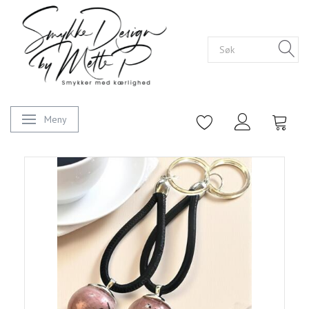
Meny
Veksle navigasjon