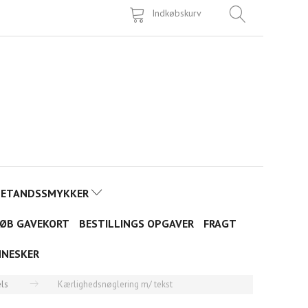
Indkøbskurv
TETANDSSMYKKER
ØB GAVEKORT
BESTILLINGS OPGAVER
FRAGT
NNESKER
ls
Kærlighedsnøglering m/ tekst