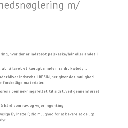
hedsnøglering m/
ing, hvor der er indstøbt pels/aske/hår eller andet i
 at få lavet et kærligt minder fra dit kæledyr. .
ndetbliver indstøbt i RESIN, her giver det mulighed
re forskellige materialer.
øres i bemærkningsfeltet til sidst, ved gennemførsel
 så hård som rav, og vejer ingenting.
sign By Mette P, dig mulighed for at bevare et dejligt
dyr.