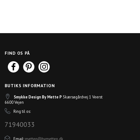
FIND OS PÅ
BUTIKS INFORMATION
Smykke Design By Mette P
Skærsøgårdvej 1 Veerst
6600 Vejen
Ring til os:
71940033
Email:
mettep@bymettep.dk