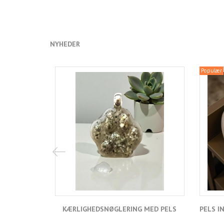
NYHEDER
Populær
KÆRLIGHEDSNØGLERING MED PELS
PELS I