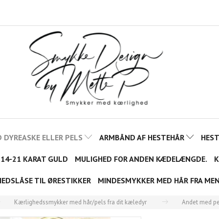
 DYREASKE ELLER PELS
ARMBÅND AF HESTEHÅR
HES
 14-21 KARAT GULD
MULIGHED FOR ANDEN KÆDELÆNGDE.
K
HEDSLÅSE TIL ØRESTIKKER
MINDESMYKKER MED HÅR FRA ME
Kærlighedssmykker med hår/pels fra dit kæledyr
Andet med pe