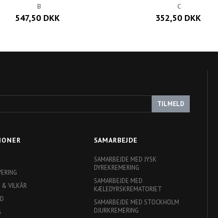
B
C
547,50 DKK
352,50 DKK
TILMELD
IONER
SAMARBEJDE
SAMARBEJDE MED JYSK
DYREKREMERING
VERING
SAMARBEJDE MED
 & VILKÅR
KÆLEDYRSKREMATORIET
ED
SAMARBEJDE MED STOCKHOLM
DJURKREMERING
G