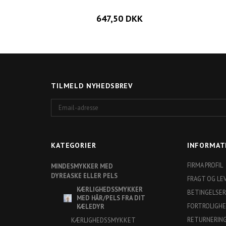
647,50 DKK
TILMELD NYHEDSBREV
Email-
adresse
KATEGORIER
INFORMAT
FIRMA PROFIL
MINDESMYKKER MED
DYREASKE ELLER PELS
FRAGT OG LE
KÆRLIGHEDSSMYKKER
BETINGELSER
MED HÅR/PELS FRA DIT
FORTROLIGH
KÆLEDYR
RETURNERIN
KÆRLIGHEDSSMYKKET