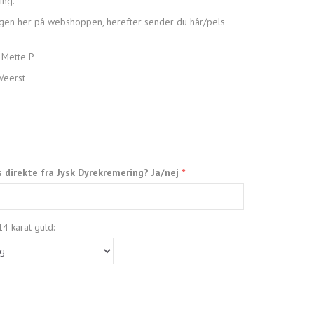
ing.
gen her på webshoppen, herefter sender du hår/pels
 Mette P
Veerst
s direkte fra Jysk Dyrekremering? Ja/nej
4 karat guld: