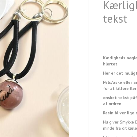
Kærlig
tekst
Kærligheds nøgler
hjertet
Her er det muligt
Pels/aske eller a
for at tilføre fle
ønsket tekst påf
af ordren
Resin bliver lige
Nu giver Smykke De
minde fra dit kæle