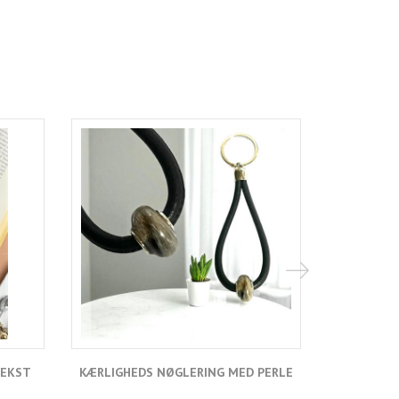
TEKST
KÆRLIGHEDS NØGLERING MED PERLE
KÆRLI