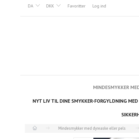
DA
DKK
Favoritter
Log ind
MINDESMYKKER MED
NYT LIV TIL DINE SMYKKER-FORGYLDNING MED
SIKKER
Mindesmykker med dyreaske eller pels