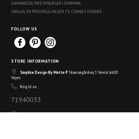
SAMARBEJDE MED DYRLÆGER I DANMARK
SØGLAS: EN PERSONLIG HILSEN TIL CONNIES KUNDER
FOLLOW US
STORE INFORMATION
Smykke Design By Mette P
Skærsøgårdvej 1 Veerst 6600
Vejen
Ring til os:
71940033
Email:
mettep@bymettep.dk
© 2017 - Powered by
OpenBizBox
©
Golden Planet