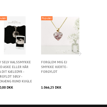
pulær
Populær
Populær
V SELV HALSSMYKKE
FORGLEM MIG EJ
FORGLEM MIG
D ASKE ELLER HÅR
SMYKKE HJERTE-
- FORGYLDT
A DIT KÆLEDYR -
FORGYLDT
M/SKYTSENG
RGYLDT SØLV -
DHÆNG RUND KUGLE
0,00 DKK
1.066,25 DKK
1.272,50 DKK