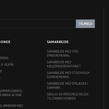
TILMELD
IONER
SAMARBEJDE
SAMARBEJDE MED JYSK
DYREKREMERING
VERING
SAMARBEJDE MED
 & VILKÅR
KÆLEDYRSKREMATORIET
ED
SAMARBEJDE MED STOCKHOLM
DJURKREMERING
G
SAMARBEJDE MED DYRLÆGER I
DANMARK
ALMINDELIGBRUG,
SØGLAS: EN PERSONLIG HILSEN
EVARING AF DINE
TIL CONNIES KUNDER
TIL ARMBÅND MED