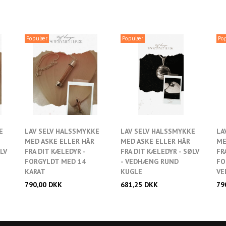
Populær
Populær
Po
E
LAV SELV HALSSMYKKE
LAV SELV HALSSMYKKE
LA
MED ASKE ELLER HÅR
MED ASKE ELLER HÅR
ME
ØLV
FRA DIT KÆLEDYR -
FRA DIT KÆLEDYR - SØLV
FR
te
Tilføj ønskeliste
FORGYLDT MED 14
- VEDHÆNG RUND
FO
KARAT
KUGLE
VE
790,00 DKK
681,25 DKK
79