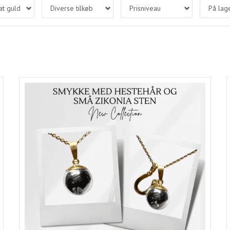
at guld
Diverse tilkøb
Prisniveau
På lag