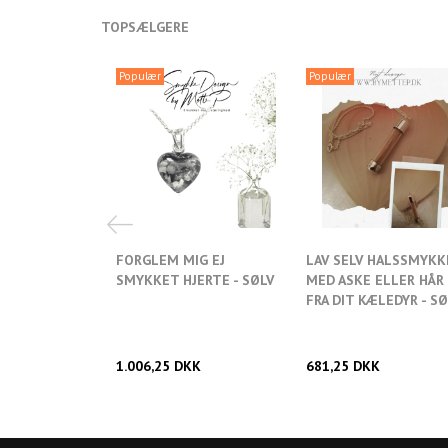
TOPSÆLGERE
Populær
Populær
FORGLEM MIG EJ
LAV SELV HALSSMYKK
SMYKKET HJERTE - SØLV
MED ASKE ELLER HÅR
FRA DIT KÆLEDYR - S
Tilføj ønskelis
1.006,25 DKK
681,25 DKK