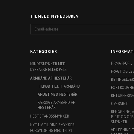
TILMELD NYHEDSBREV
Email-
adresse
KATEGORIER
INFORMAT
FIRMA PROFIL
MINDESMYKKER MED
DYREASKE ELLER PELS
FRAGT OG LE
ARMBÅND AF HESTEHÅR
BETINGELSER
TILKØB TIL DIT ARMBÅND
FORTROLIGH
ANDET MED HESTEHÅR
RETURNERIN
FÆRDIGE ARMBÅND AF
OVERSIGT
HESTEHÅR
RENGØRING, 
HESTETANDSSMYKKER
PLEJE OG OPB
SMYKKER
NYT LIV TIL DINE SMYKKER-
VEJLEDNING 
FORGYLDNING MED 14-21