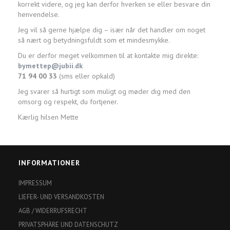
korrekt videre, og jeg kan derfor hverken se eller besvare din
henvendelse.
Jeg vil så gerne hjælpe dig – især når det handler om noget
så nært og betydningsfuldt som et mindesmykke.
Du er derfor meget velkommen til at kontakte mig direkte:
bymettep@jubii.dk
71 94 00 33
(sms eller opkald)
Jeg svarer så hurtigt som muligt og møder dig med den
omsorg og respekt, du fortjener.
Kærlig hilsen Mette
INFORMATIONER
IMPRESSUM
LIEFER- UND VERSANDKOSTEN
AGB / WIDERRUFSRECHT
PRIVATSPHÄRE UND DATENSCHUTZ