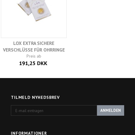
LOX EXTRA SICHERE
VERSCHLÜSSE FÜR OHRRINGE
Preis ab
191,25 DKK
TILMELD NYHEDSBREV
E-
ANMELDEN
mail
eintragen
INFORMATIONER