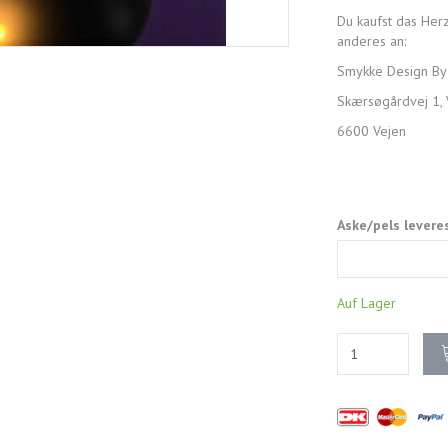
Du kaufst das Her
anderes an:
Smykke Design By
Skærsøgårdvej 1, 
6600 Vejen
Aske/pels levere
Auf Lager