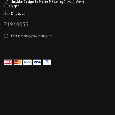
Smykke Design By Mette P
Skærsøgårdvej 1 Veerst
6600 Vejen
Ring til os:
71940033
Email:
mettep@bymettep.dk