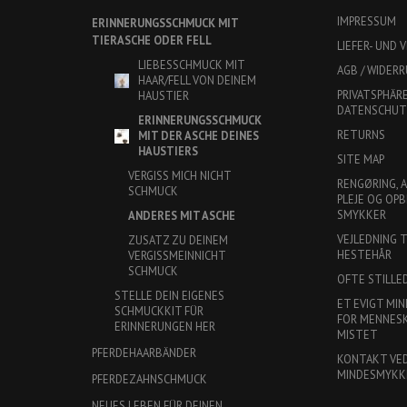
IMPRESSUM
ERINNERUNGSSCHMUCK MIT
TIERASCHE ODER FELL
LIEFER- UND
LIEBESSCHMUCK MIT
AGB / WIDER
HAAR/FELL VON DEINEM
PRIVATSPHÄR
HAUSTIER
DATENSCHU
ERINNERUNGSSCHMUCK
RETURNS
MIT DER ASCHE DEINES
HAUSTIERS
SITE MAP
VERGISS MICH NICHT
RENGØRING, 
SCHMUCK
PLEJE OG OPB
SMYKKER
ANDERES MIT ASCHE
VEJLEDNING 
ZUSATZ ZU DEINEM
HESTEHÅR
VERGISSMEINNICHT
SCHMUCK
OFTE STILLE
STELLE DEIN EIGENES
ET EVIGT MIN
SCHMUCKKIT FÜR
FOR MENNESKE
ERINNERUNGEN HER
MISTET
PFERDEHAARBÄNDER
KONTAKT VE
MINDESMYKK
PFERDEZAHNSCHMUCK
NEUES LEBEN FÜR DEINEN