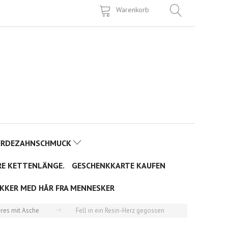
Warenkorb
ERDEZAHNSCHMUCK
RE KETTENLÄNGE.
GESCHENKKARTE KAUFEN
KKER MED HÅR FRA MENNESKER
res mit Asche
Fell in ein Resin-Herz gegossen