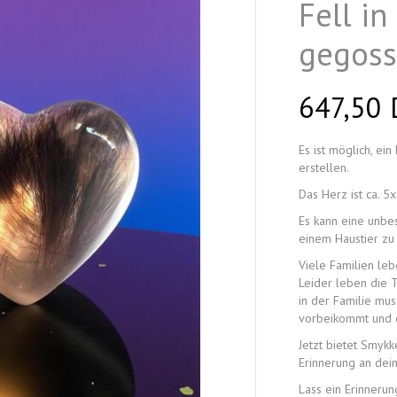
Fell in
gegos
647,50
Es ist möglich, e
erstellen.
Das Herz ist ca. 5
Es kann eine unbes
einem Haustier zu
Viele Familien leb
Leider leben die T
in der Familie mu
vorbeikommt und d
Jetzt bietet Smykk
Erinnerung an dei
Lass ein Erinnerun