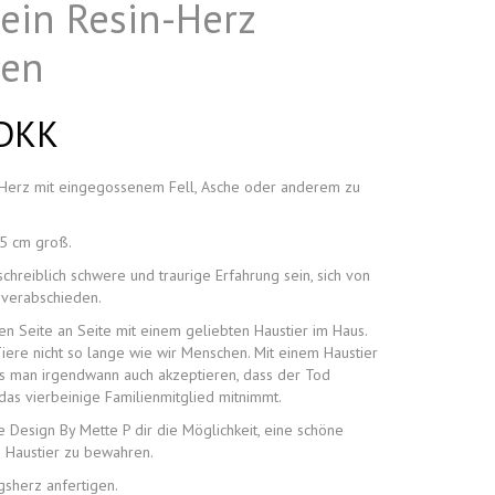
 ein Resin-Herz
sen
 DKK
in Herz mit eingegossenem Fell, Asche oder anderem zu
x5 cm groß.
chreiblich schwere und traurige Erfahrung sein, sich von
 verabschieden.
en Seite an Seite mit einem geliebten Haustier im Haus.
iere nicht so lange wie wir Menschen. Mit einem Haustier
ss man irgendwann auch akzeptieren, dass der Tod
as vierbeinige Familienmitglied mitnimmt.
e Design By Mette P dir die Möglichkeit, eine schöne
n Haustier zu bewahren.
gsherz anfertigen.