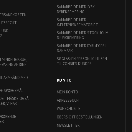
SAMARBEJDE MED JYSK
DYREKREMERING
 VERSANDKOSTEN
SAMARBEJDE MED
RUFSRECHT
KÆLEDYRSKREMATORIET
E UND
SAMARBEJDE MED STOCKHOLM
TZ
DJURKREMERING
SAMARBEJDE MED DYRLÆGER I
DANMARK
SØGLAS: EN PERSONLIG HILSEN
ALMINDELIGBRUG,
TIL CONNIES KUNDER
EVARING AF DINE
TIL ARMBÅND MED
KONTO
DE SPØRGSMÅL
MEIN KONTO
DE – MÅSKE OGSÅ
ADRESSBUCH
R, VI HAR
WUNSCHLISTE
DRØRENDE
ÜBERSICHT BESTELLUNGEN
ER
NEWSLETTER