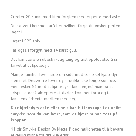
Creoler Ø15 mm med liten forglem meg ei perle med aske
Du skriver i kommentarfeltet hvilken farge du ønsker perlen
laget i
Laget i 925 sølv
Fås også i forgylt med 14 karat gull.
Det kan være en ubeskrivelig tung og trist opplevelse å si
farvel til et kjæledyr.
Mange familier lever side om side med et elsket kjæledyr i
hjemmet. Dessverre lever dyrene ikke like lenge som oss
mennesker. Så med et kjæledyr i familien, må man på et
tidspunkt også akseptere at døden kommer forbi og tar
familiens firbente medlem med seg.
Ditt kjæledyrs aske eller pels kan bli innstøpt i et unikt
smykke, som du kan bære, som et kjært minne tett på
kroppen.
Nå gir Smykke Design By Mette P deg muligheten til å bevare
et deilig minne fra ditt kjæledyr.