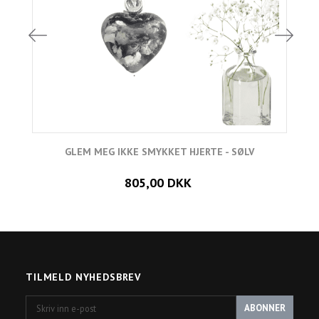
GLEM MEG IKKE SMYKKET HJERTE - SØLV
805,00 DKK
TILMELD NYHEDSBREV
Skriv
ABONNER
inn