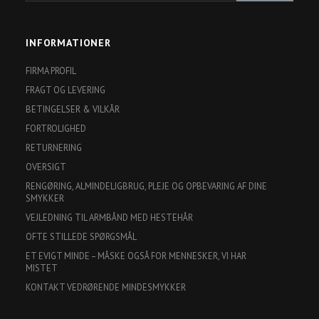
e-
post
INFORMATIONER
FIRMA PROFIL
FRAGT OG LEVERING
BETINGELSER & VILKÅR
FORTROLIGHED
RETURNERING
OVERSIGT
RENGØRING, ALMINDELIGBRUG, PLEJE OG OPBEVARING AF DINE
SMYKKER
VEJLEDNING TIL ARMBÅND MED HESTEHÅR
OFTE STILLEDE SPØRGSMÅL
ET EVIGT MINDE – MÅSKE OGSÅ FOR MENNESKER, VI HAR
MISTET
KONTAKT VEDRØRENDE MINDESMYKKER