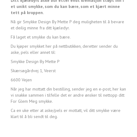
Ditt kjæledyrs aske blir etter endt kremasjon støpt inn i
et unikt smykke, som du kan bære, som et kjært minne
tett på kroppen.
Nå gir Smykke Design By Mette P deg muligheten til å bevare
et deilig minne fra ditt kjæledyr.
Få laget et smykke du kan bære.
Du kjøper smykket her på nettbutikken, deretter sender du
aske, pels eller annet til:
Smykke Design By Mette P
Skærsøgårdvej 1, Veerst
6600 Vejen
Når jeg har mottatt din bestilling, sender jeg en e-post, her kan
vi snakke sammen i tilfelle det er andre ønsker til nettopp ditt
For Glem Meg smykke.
Ca en uke etter at aske/pels er mottatt, vil ditt smykke være
klart til å bli sendt til deg.