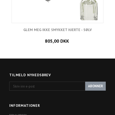
GLEM MEG IKKE SMYKKET HJERTE - SØLV
805,00 DKK
TILMELD NYHEDSBREV
Skriv
ABONNER
inn
e-
post
INFORMATIONER