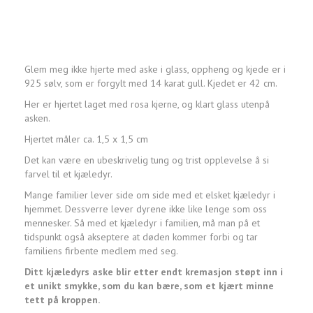
Glem meg ikke hjerte med aske i glass, oppheng og kjede er i
925 sølv, som er forgylt med 14 karat gull. Kjedet er 42 cm.
Her er hjertet laget med rosa kjerne, og klart glass utenpå
asken.
Hjertet måler ca. 1,5 x 1,5 cm
Det kan være en ubeskrivelig tung og trist opplevelse å si
farvel til et kjæledyr.
Mange familier lever side om side med et elsket kjæledyr i
hjemmet. Dessverre lever dyrene ikke like lenge som oss
mennesker. Så med et kjæledyr i familien, må man på et
tidspunkt også akseptere at døden kommer forbi og tar
familiens firbente medlem med seg.
Ditt kjæledyrs aske blir etter endt kremasjon støpt inn i
et unikt smykke, som du kan bære, som et kjært minne
tett på kroppen.