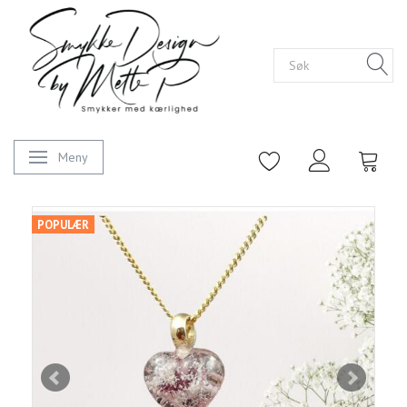
Meny
Veksle navigasjon
POPULÆR