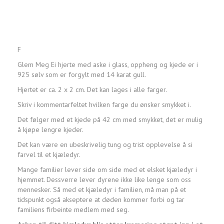
F
Glem Meg Ei hjerte med aske i glass, oppheng og kjede er i
925 sølv som er forgylt med 14 karat gull.
Hjertet er ca. 2 x 2 cm. Det kan lages i alle farger.
Skriv i kommentarfeltet hvilken farge du ønsker smykket i.
Det følger med et kjede på 42 cm med smykket, det er mulig
å kjøpe lengre kjeder.
Det kan være en ubeskrivelig tung og trist opplevelse å si
farvel til et kjæledyr.
Mange familier lever side om side med et elsket kjæledyr i
hjemmet. Dessverre lever dyrene ikke like lenge som oss
mennesker. Så med et kjæledyr i familien, må man på et
tidspunkt også akseptere at døden kommer forbi og tar
familiens firbeinte medlem med seg.