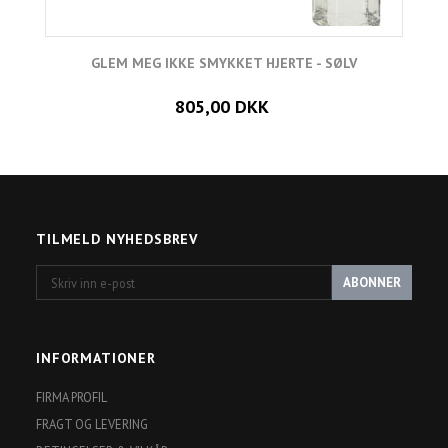
GLEM MEG IKKE SMYKKET HJERTE - SØLV
805,00 DKK
TILMELD NYHEDSBREV
Skriv
ABONNER
inn
e-
post
INFORMATIONER
FIRMA PROFIL
FRAGT OG LEVERING