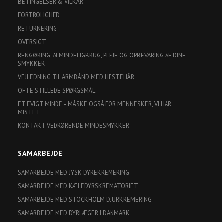
BETINGELSER & VILKÅR
FORTROLIGHED
RETURNERING
OVERSIGT
RENGØRING, ALMINDELIGBRUG, PLEJE OG OPBEVARING AF DINE
SMYKKER
VEJLEDNING TIL ARMBÅND MED HESTEHÅR
OFTE STILLEDE SPØRGSMÅL
ET EVIGT MINDE – MÅSKE OGSÅ FOR MENNESKER, VI HAR
MISTET
KONTAKT VEDRØRENDE MINDESMYKKER
SAMARBEJDE
SAMARBEJDE MED JYSK DYREKREMERING
SAMARBEJDE MED KÆLEDYRSKREMATORIET
SAMARBEJDE MED STOCKHOLM DJURKREMERING
SAMARBEJDE MED DYRLÆGER I DANMARK