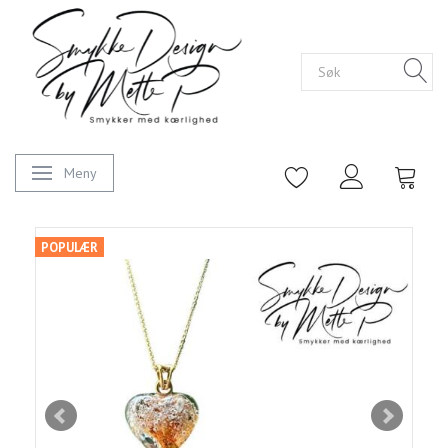
Meny
Veksle navigasjon
POPULÆR