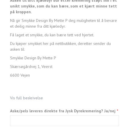
Asken til ditt kjæledyr blir etter kremering støpt inn i et
unikt smykke, som du kan bære, som et kjært minne tett
på kroppen.
Nå gir Smykke Design By Mette P deg muligheten til å bevare
et deilig minne fra ditt kjæledyr.
Få laget et smykke, du kan bære tett ved hjertet.
Du kjøper smykket her på nettbutikken, deretter sender du
asken til:
Smykke Design By Mette P
Skærsøgårdvej 1, Veerst
6600 Vejen
Vis full beskrivelse
Aske/pels leveres direkte fra Jysk Dyrekremering? Ja/nej