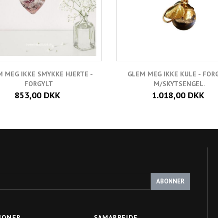
 MEG IKKE SMYKKE HJERTE -
GLEM MEG IKKE KULE - FOR
FORGYLT
M/SKYTSENGEL.
853,00 DKK
1.018,00 DKK
ABONNER
IONER
SAMARBEJDE