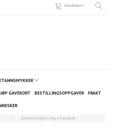
Handlekurv
ETANNSMYKKER
JØP GAVEKORT
BESTILLINGSOPPGAVER
FRAKT
NNESKER
t
dobbelt Forglem meg ei halskjede