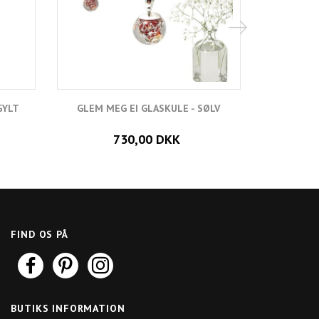
GYLT
GLEM MEG EI GLASKULE - SØLV
GLEM MEG I
730,00 DKK
FIND OS PÅ
BUTIKS INFORMATION