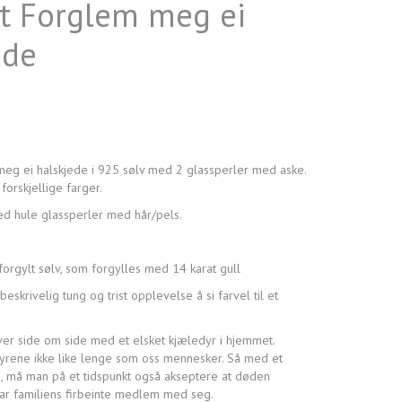
t Forglem meg ei
ede
eg ei halskjede i 925 sølv med 2 glassperler med aske.
forskjellige farger.
d hule glassperler med hår/pels.
forgylt sølv, som forgylles med 14 karat gull
skrivelig tung og trist opplevelse å si farvel til et
ver side om side med et elsket kjæledyr i hjemmet.
yrene ikke like lenge som oss mennesker. Så med et
n, må man på et tidspunkt også akseptere at døden
ar familiens firbeinte medlem med seg.