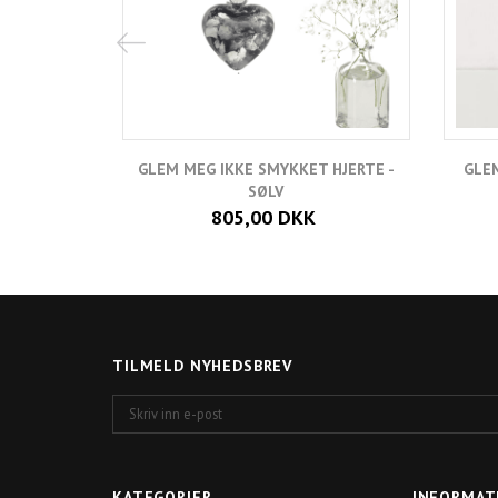
GLEM MEG IKKE SMYKKET HJERTE -
GLEM
SØLV
805,00 DKK
TILMELD NYHEDSBREV
Skriv
inn
e-
post
KATEGORIER
INFORMAT