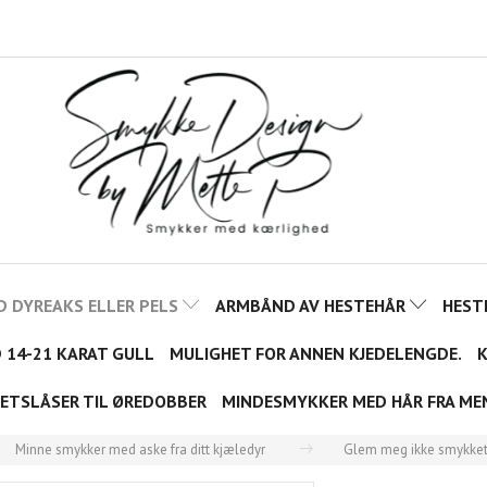
D DYREAKS ELLER PELS
ARMBÅND AV HESTEHÅR
HEST
D 14-21 KARAT GULL
MULIGHET FOR ANNEN KJEDELENGDE.
K
ETSLÅSER TIL ØREDOBBER
MINDESMYKKER MED HÅR FRA ME
Minne smykker med aske fra ditt kjæledyr
Glem meg ikke smykke