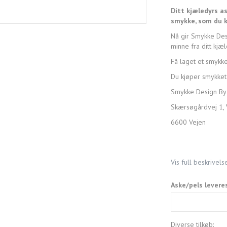
Ditt kjæledyrs as
smykke, som du k
Nå gir Smykke Desi
minne fra ditt kjæl
Få laget et smykk
Du kjøper smykket 
Smykke Design By
Skærsøgårdvej 1, 
6600 Vejen
Vis full beskrivels
Aske/pels levere
Diverse tilkøb: