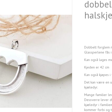
dobbel
halskj
Dobbelt forglem m
Glassperlene fås i 
Kan også lages me
Kjeden er 42 cm
Kan også kjøpes i 
Det kan være en ube
kjæledyr.
Mange familier le
Dessverre lever d
kjæledyr i familie
kommer forbi og t