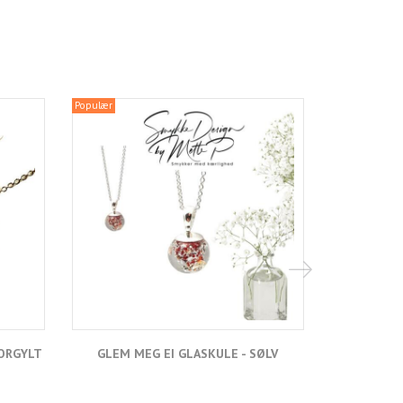
Populær
FORGYLT
GLEM MEG EI GLASKULE - SØLV
GLEM ME