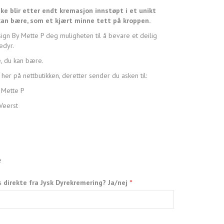
ke blir etter endt kremasjon innstøpt i et unikt
an bære, som et kjært minne tett på kroppen.
gn By Mette P deg muligheten til å bevare et deilig
edyr.
e, du kan bære.
her på nettbutikken, deretter sender du asken til:
 Mette P
Veerst
e
s direkte fra Jysk Dyrekremering? Ja/nej