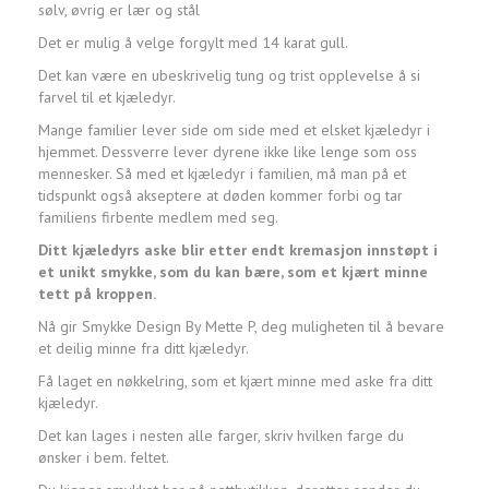
sølv, øvrig er lær og stål
Det er mulig å velge forgylt med 14 karat gull.
Det kan være en ubeskrivelig tung og trist opplevelse å si
farvel til et kjæledyr.
Mange familier lever side om side med et elsket kjæledyr i
hjemmet. Dessverre lever dyrene ikke like lenge som oss
mennesker. Så med et kjæledyr i familien, må man på et
tidspunkt også akseptere at døden kommer forbi og tar
familiens firbente medlem med seg.
Ditt kjæledyrs aske blir etter endt kremasjon innstøpt i
et unikt smykke, som du kan bære, som et kjært minne
tett på kroppen.
Nå gir Smykke Design By Mette P, deg muligheten til å bevare
et deilig minne fra ditt kjæledyr.
Få laget en nøkkelring, som et kjært minne med aske fra ditt
kjæledyr.
Det kan lages i nesten alle farger, skriv hvilken farge du
ønsker i bem. feltet.