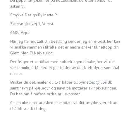
Du kjøper smykket her på nettbutikken, deretter sender du
asken til:
Smykke Design By Mette P
Skærsøgårdvej 1, Veerst
6600 Vejen
Når jeg har mottatt din bestilling sender jeg en e-post, her kan
vi snakke sammen i tilfelle det er andre ønsker til nettopp din
Glem Meg Ei Nøkkelring.
Det følger et sertifikat med nøkkelringen tilbake, her vil det
være mulig å få med et par bilder av det kjæledyret som skal
minnes.
Ønsker du det, mailer du 1-3 bilder til:
bymettep@jubii.dk,
samt navn på kjæledyr og navn på mottaker av nøkkelringen.
Du bes om å påføre ordre nr i e-posten.
Ca. en uke etter at asken er mottatt, vil ditt smykke være klart
til å bli sendt til deg.