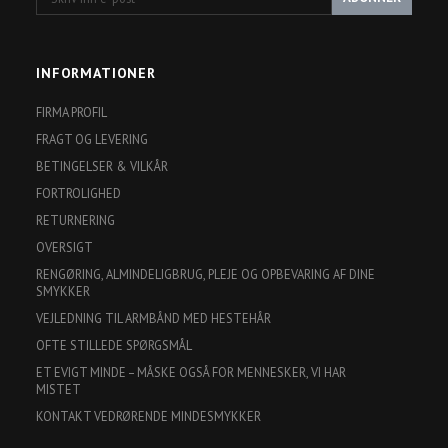
inn
e-
post
INFORMATIONER
FIRMA PROFIL
FRAGT OG LEVERING
BETINGELSER & VILKÅR
FORTROLIGHED
RETURNERING
OVERSIGT
RENGØRING, ALMINDELIGBRUG, PLEJE OG OPBEVARING AF DINE
SMYKKER
VEJLEDNING TIL ARMBÅND MED HESTEHÅR
OFTE STILLEDE SPØRGSMÅL
ET EVIGT MINDE – MÅSKE OGSÅ FOR MENNESKER, VI HAR
MISTET
KONTAKT VEDRØRENDE MINDESMYKKER