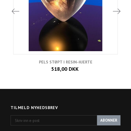
PELS STØPT I RESIN-HJERTE
518,00 DKK
TILMELD NYHEDSBREV
Skriv
ABONNER
inn
e-