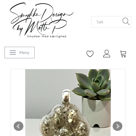
Meny
Veksle navigasjon