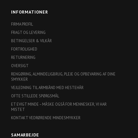
post
INFORMATIONER
FIRMA PROFIL
FRAGT OG LEVERING
BETINGELSER & VILKÅR
FORTROLIGHED
RETURNERING
OVERSIGT
RENGØRING, ALMINDELIGBRUG, PLEJE OG OPBEVARING AF DINE
SMYKKER
VEJLEDNING TIL ARMBÅND MED HESTEHÅR
OFTE STILLEDE SPØRGSMÅL
ET EVIGT MINDE – MÅSKE OGSÅ FOR MENNESKER, VI HAR
MISTET
KONTAKT VEDRØRENDE MINDESMYKKER
SAMARBEJDE