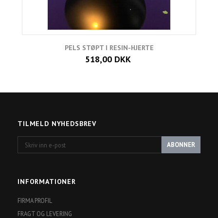
PELS STØPT I RESIN-HJERTE
518,00 DKK
TILMELD NYHEDSBREV
Skriv
ABONNER
inn
e-
post
INFORMATIONER
FIRMA PROFIL
FRAGT OG LEVERING