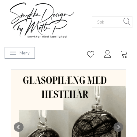
Meny
Veksle navigasjon