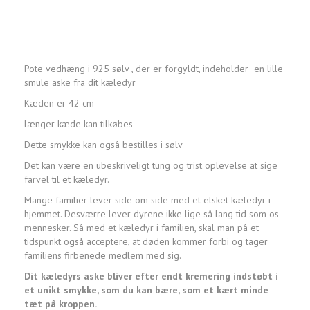
Pote vedhæng i 925 sølv , der er forgyldt, indeholder en lille
smule aske fra dit kæledyr
Kæden er 42 cm
længer kæde kan tilkøbes
Dette smykke kan også bestilles i sølv
Det kan være en ubeskriveligt tung og trist oplevelse at sige
farvel til et kæledyr.
Mange familier lever side om side med et elsket kæledyr i
hjemmet. Desværre lever dyrene ikke lige så lang tid som os
mennesker. Så med et kæledyr i familien, skal man på et
tidspunkt også acceptere, at døden kommer forbi og tager
familiens firbenede medlem med sig.
Dit kæledyrs aske bliver efter endt kremering indstøbt i
et unikt smykke, som du kan bære, som et kært minde
tæt på kroppen.