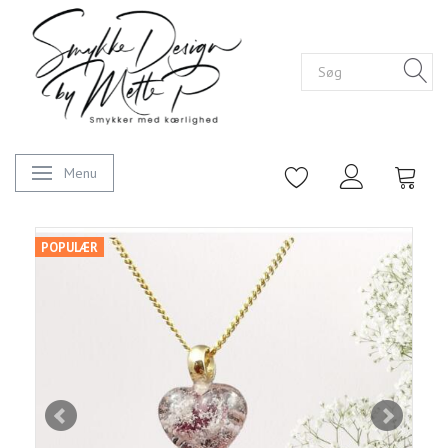
Menu
Skifte navigation
POPULÆR