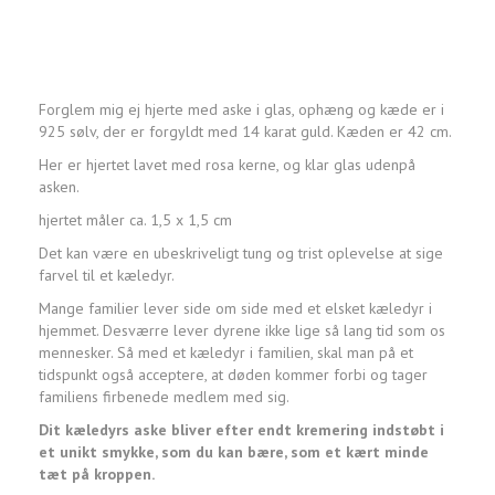
Forglem mig ej hjerte med aske i glas, ophæng og kæde er i
925 sølv, der er forgyldt med 14 karat guld. Kæden er 42 cm.
Her er hjertet lavet med rosa kerne, og klar glas udenpå
asken.
hjertet måler ca. 1,5 x 1,5 cm
Det kan være en ubeskriveligt tung og trist oplevelse at sige
farvel til et kæledyr.
Mange familier lever side om side med et elsket kæledyr i
hjemmet. Desværre lever dyrene ikke lige så lang tid som os
mennesker. Så med et kæledyr i familien, skal man på et
tidspunkt også acceptere, at døden kommer forbi og tager
familiens firbenede medlem med sig.
Dit kæledyrs aske bliver efter endt kremering indstøbt i
et unikt smykke, som du kan bære, som et kært minde
tæt på kroppen.