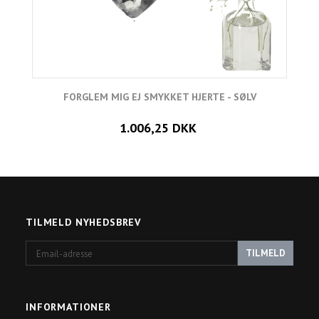
FORGLEM MIG EJ SMYKKET HJERTE - SØLV
F
1.006,25 DKK
TILMELD NYHEDSBREV
Email-
TILMELD
adresse
INFORMATIONER