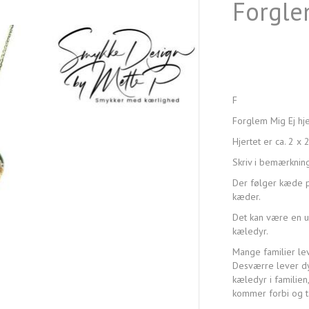
Forglem
F
Forglem Mig Ej hj
Hjertet er ca. 2 x 
Skriv i bemærkning
Der følger kæde p
kæder.
Det kan være en ube
kæledyr.
Mange familier le
Desværre lever dy
kæledyr i familien
kommer forbi og t