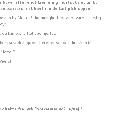
 bliver efter endt kremering indstøbt i et unikt
kan bære, som et kært minde tæt på kroppen.
sign By Mette P, dig mulighed for at bevare et dejligt
dyr.
, du kan bære tæt ved hjertet.
her på webshoppen, herefter sender du asken til:
 Mette P
Veerst
s direkte fra Jysk Dyrekremering? Ja/nej