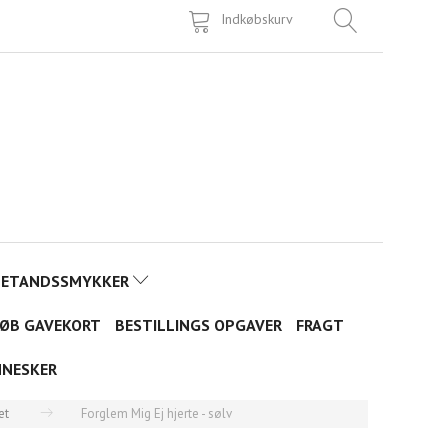
Indkøbskurv
TETANDSSMYKKER
ØB GAVEKORT
BESTILLINGS OPGAVER
FRAGT
NNESKER
et
Forglem Mig Ej hjerte - sølv