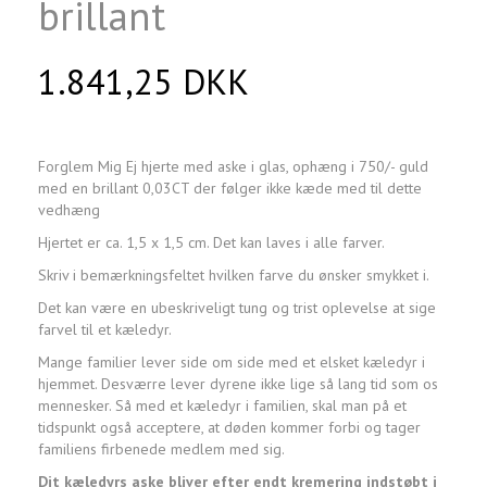
brillant
1.841,25 DKK
Forglem Mig Ej hjerte med aske i glas, ophæng i 750/- guld
med en brillant 0,03CT der følger ikke kæde med til dette
vedhæng
Hjertet er ca. 1,5 x 1,5 cm. Det kan laves i alle farver.
Skriv i bemærkningsfeltet hvilken farve du ønsker smykket i.
Det kan være en ubeskriveligt tung og trist oplevelse at sige
farvel til et kæledyr.
Mange familier lever side om side med et elsket kæledyr i
hjemmet. Desværre lever dyrene ikke lige så lang tid som os
mennesker. Så med et kæledyr i familien, skal man på et
tidspunkt også acceptere, at døden kommer forbi og tager
familiens firbenede medlem med sig.
Dit kæledyrs aske bliver efter endt kremering indstøbt i