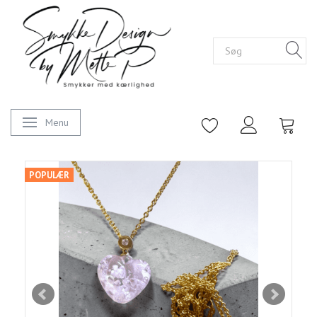
Menu
Skifte navigation
POPULÆR