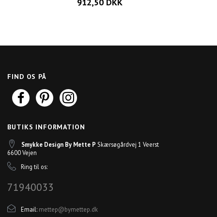
912,50 DKK
FIND OS PÅ
BUTIKS INFORMATION
Smykke Design By Mette P
Skærsøgårdvej 1 Veerst
6600 Vejen
Ring til os:
71940033
Email:
mettep@bymettep.dk