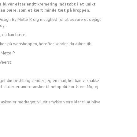
 bliver efter endt kremering indstøbt i et unikt
kan bære, som et kært minde tæt på kroppen.
sign By Mette P, dig mulighed for at bevare et dejligt
dyr.
, du kan bære.
her på webshoppen, herefter sender du asken til:
 Mette P
Veerst
et din bestilling sender jeg en mail, her kan vi snakke
f at der er andre ønsker til netop dit For Glem Mig ej
 asken er modtaget, vil dit smykke være klar til at blive