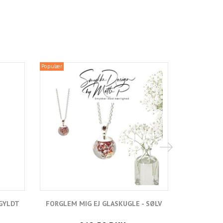
Populær
Populær
RGYLDT
FORGLEM MIG EJ GLASKUGLE - SØLV
FORGLE