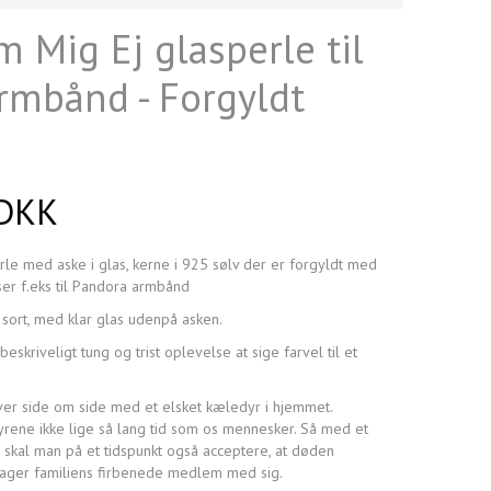
 Mig Ej glasperle til
armbånd - Forgyldt
 DKK
le med aske i glas, kerne i 925 sølv der er forgyldt med
ser f.eks til Pandora armbånd
sort, med klar glas udenpå asken.
skriveligt tung og trist oplevelse at sige farvel til et
ver side om side med et elsket kæledyr i hjemmet.
rene ikke lige så lang tid som os mennesker. Så med et
, skal man på et tidspunkt også acceptere, at døden
ager familiens firbenede medlem med sig.