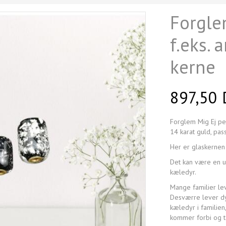
Forglem
f.eks. 
kerne
897,50
Forglem Mig Ej per
14 karat guld, pas
Her er glaskernen 
Det kan være en ube
kæledyr.
Mange familier le
Desværre lever dy
kæledyr i familien
kommer forbi og t