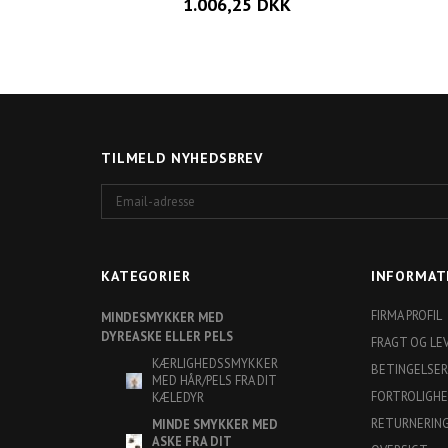
1.006,25 DKK
TILMELD NYHEDSBREV
Email-
adresse
KATEGORIER
INFORMAT
FIRMA PROFIL
MINDESMYKKER MED
DYREASKE ELLER PELS
FRAGT OG LE
KÆRLIGHEDSSMYKKER
BETINGELSER
MED HÅR/PELS FRA DIT
FORTROLIGH
KÆLEDYR
RETURNERIN
MINDE SMYKKER MED
ASKE FRA DIT