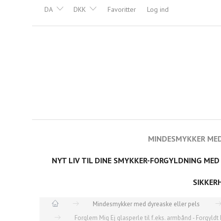
DA
DKK
Favoritter
Log ind
MINDESMYKKER MED
NYT LIV TIL DINE SMYKKER-FORGYLDNING MED
SIKKER
Mindesmykker med dyreaske eller pels
Forglem Mig Ej glasperle til f.eks. armbånd - Forgyldt