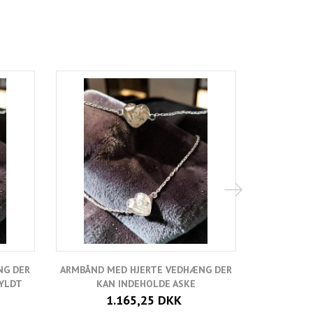
Populær
NG DER
ARMBÅND MED HJERTE VEDHÆNG DER
FOR
GYLDT
KAN INDEHOLDE ASKE
1.165,25 DKK