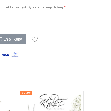
s direkte fra Jysk Dyrekremering? Ja/nej
LÆG I KURV
Populær