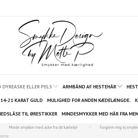
 DYREASKE ELLER PELS
ARMBÅND AF HESTEHÅR
HES
 14-21 KARAT GULD
MULIGHED FOR ANDEN KÆDELÆNGDE.
K
HEDSLÅSE TIL ØRESTIKKER
MINDESMYKKER MED HÅR FRA ME
Minde smykker med aske fra dit kæledyr
Forglem mig ej smykk
 kerne