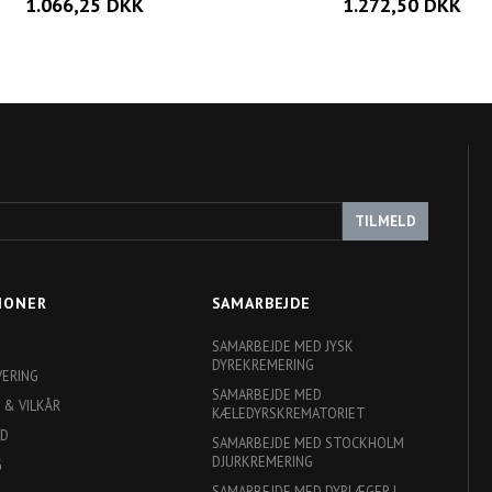
1.066,25 DKK
1.272,50 DKK
TILMELD
IONER
SAMARBEJDE
SAMARBEJDE MED JYSK
DYREKREMERING
VERING
SAMARBEJDE MED
 & VILKÅR
KÆLEDYRSKREMATORIET
ED
SAMARBEJDE MED STOCKHOLM
DJURKREMERING
G
SAMARBEJDE MED DYRLÆGER I