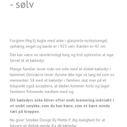
- sølv
Forglem Mig Ej kugle med aske i glasperle m/skytsengel,
ophæng, engel og kæde er i 925 sølv. Kæden er 42 cm.
Det kan være en ubeskriveligt tung og trist oplevelse at sige
farvel til et kæledyr.
Mange familier lever side om side med et elsket kæledyr i
hjemmet. Desværre lever dyrene ikke lige så lang tid som os
mennesker. Så med et kæledyr i familien, skal man på et
tidspunkt også acceptere, at døden kommer forbi og tager
familiens firbenede medlem med sig.
Dit kæledyrs aske bliver efter endt kremering indstøbt i
et unikt smykke, som du kan bære, som et kært minde
tæt på kroppen.
Nu giver Smykke Design By Mette P, dig mulighed for at
bevare et dejligt minde fra dit kæledyr.