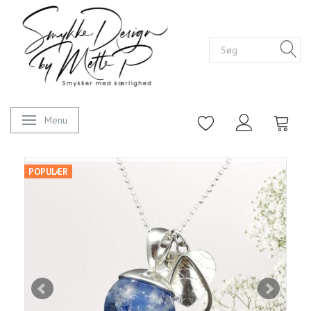
Menu
Skifte navigation
POPULÆR