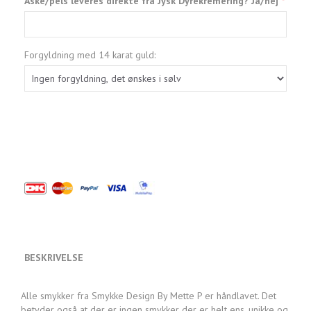
Aske/pels leveres direkte fra Jysk Dyrekremering? Ja/nej
Forgyldning med 14 karat guld:
BESKRIVELSE
Alle smykker fra Smykke Design By Mette P er håndlavet. Det
betyder også at der er ingen smykker der er helt ens. unikke og