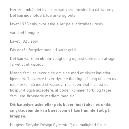
Her er armbåndet hvor der kan være minder fra dit kæledyr.
Det kan indeholde både aske og pels
lavet i 925 sølv, hvor aske eller pels indstøbes i resin
variabel længde
Lavet i 925 sølv
Fås også i forgyldt med 14 karat guld.
Det kan være en ubeskriveligt tung og trist oplevelse at sige
farvel til et kæledyr.
Mange familier lever side om side med et elsket kæledyr i
hjemmet. Desværre lever dyrene ikke lige så lang tid som os
mennesker. Så med et kæledyr i familien, skal man på et
tidspunkt også acceptere, at døden kommer forbi og tager
familiens firbenede medlem med sig.
Dit kæledyrs aske eller pels bliver indstøbt i et unikt
smykke, som du kan bære, som et kært minde tæt på
kroppen.
Nu giver Smykke Design By Mette P, dig mulighed for at