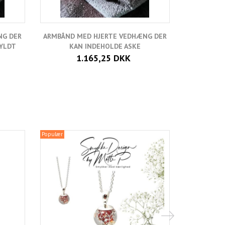
NG DER
ARMBÅND MED HJERTE VEDHÆNG DER
FOR
GYLDT
KAN INDEHOLDE ASKE
1.165,25 DKK
Populær
Populær