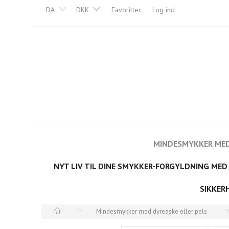
DA
DKK
Favoritter
Log ind
MINDESMYKKER MED
NYT LIV TIL DINE SMYKKER-FORGYLDNING MED
SIKKER
Mindesmykker med dyreaske eller pels