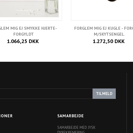
LEM MIG EJ SMYKKE HJERTE-
FORGLEM MIG EJ KUGLE - FO
FORGYLDT
M/SKYTSENGEL.
1.066,25 DKK
1.272,50 DKK
TILMELD
IONER
SAMARBEJDE
SAMARBEJDE MED JYSK
DYREKREMERING