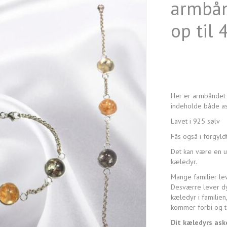
armbån
op til 
Her er armbåndet 
indeholde både as
Lavet i 925 sølv
Fås også i forgyld
Det kan være en ube
kæledyr.
Mange familier le
Desværre lever dy
kæledyr i familien
kommer forbi og t
Dit kæledyrs aske