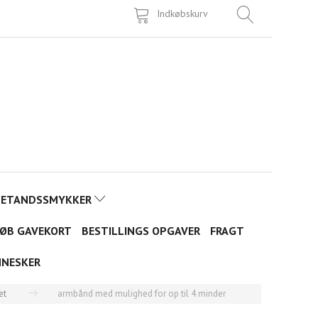
Indkøbskurv
TETANDSSMYKKER
ØB GAVEKORT
BESTILLINGS OPGAVER
FRAGT
NNESKER
et
armbånd med mulighed for op til 4 minder