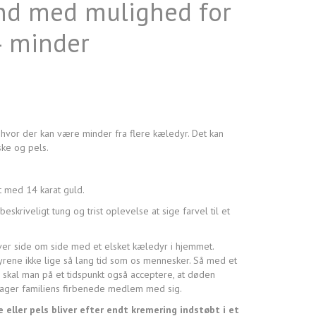
d med mulighed for
4 minder
hvor der kan være minder fra flere kæledyr. Det kan
ke og pels.
t med 14 karat guld.
skriveligt tung og trist oplevelse at sige farvel til et
ver side om side med et elsket kæledyr i hjemmet.
rene ikke lige så lang tid som os mennesker. Så med et
, skal man på et tidspunkt også acceptere, at døden
ager familiens firbenede medlem med sig.
 eller pels bliver efter endt kremering indstøbt i et