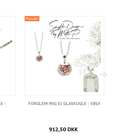
Populær
E -
FORGLEM MIG EJ GLASKUGLE - SØLV
FORGLEM
912,50 DKK