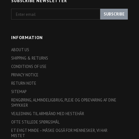
SUBSCRIBE NEWSLETTER
Enter
SUBSCRIBE
email
INFORMATION
ABOUT US
SHIPPING & RETURNS
CONDITIONS OF USE
PRIVACY NOTICE
RETURN NOTE
SITEMAP
RENGØRING, ALMINDELIGBRUG, PLEJE OG OPBEVARING AF DINE
SMYKKER
VEJLEDNING TIL ARMBÅND MED HESTEHÅR
OFTE STILLEDE SPØRGSMÅL
ET EVIGT MINDE – MÅSKE OGSÅ FOR MENNESKER, VI HAR
MISTET