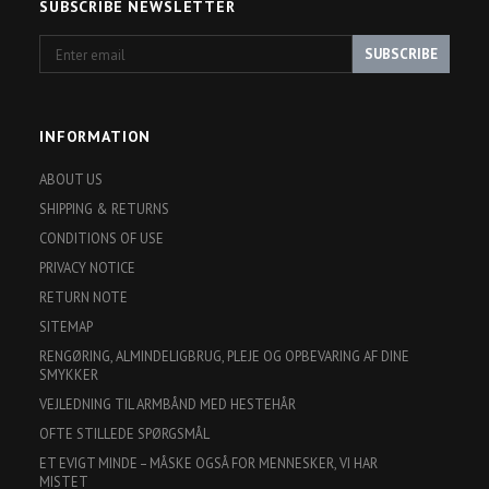
SUBSCRIBE NEWSLETTER
Enter
SUBSCRIBE
email
INFORMATION
ABOUT US
SHIPPING & RETURNS
CONDITIONS OF USE
PRIVACY NOTICE
RETURN NOTE
SITEMAP
RENGØRING, ALMINDELIGBRUG, PLEJE OG OPBEVARING AF DINE
SMYKKER
VEJLEDNING TIL ARMBÅND MED HESTEHÅR
OFTE STILLEDE SPØRGSMÅL
ET EVIGT MINDE – MÅSKE OGSÅ FOR MENNESKER, VI HAR
MISTET