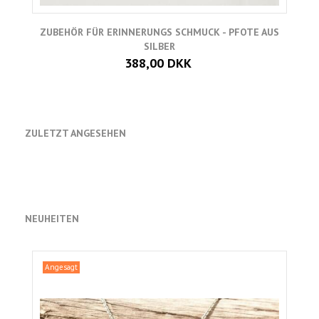
ZUBEHÖR FÜR ERINNERUNGS SCHMUCK - PFOTE AUS
Z
SILBER
388,00 DKK
ZULETZT ANGESEHEN
NEUHEITEN
Angesagt