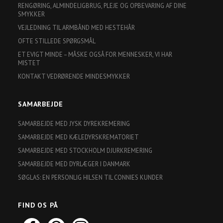
RENGØRING, ALMINDELIGBRUG, PLEJE OG OPBEVARING AF DINE
SMYKKER
VEJLEDNING TIL ARMBÅND MED HESTEHÅR
OFTE STILLEDE SPØRGSMÅL
ET EVIGT MINDE – MÅSKE OGSÅ FOR MENNESKER, VI HAR
MISTET
KONTAKT VEDRØRENDE MINDESMYKKER
SAMARBEJDE
SAMARBEJDE MED JYSK DYREKREMERING
SAMARBEJDE MED KÆLEDYRSKREMATORIET
SAMARBEJDE MED STOCKHOLM DJURKREMERING
SAMARBEJDE MED DYRLÆGER I DANMARK
SØGLAS: EN PERSONLIG HILSEN TIL CONNIES KUNDER
FIND OS PÅ