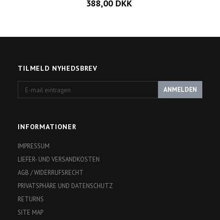
388,00 DKK
TILMELD NYHEDSBREV
E-
ANMELDEN
mail
eintragen
INFORMATIONER
IMPRESSUM
LIEFER- UND VERSANDKOSTEN
AGB / WIDERRUFSRECHT
PRIVATSPHÄRE UND DATENSCHUTZ
RETURNS
SITE MAP