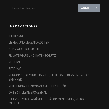
E-
ANMELDEN
mail
eintragen
INFORMATIONER
IMPRESSUM
LIEFER- UND VERSANDKOSTEN
AGB / WIDERRUFSRECHT
PRIVATSPHÄRE UND DATENSCHUTZ
RETURNS
SITE MAP
RENGØRING, ALMINDELIGBRUG, PLEJE OG OPBEVARING AF DINE
SMYKKER
VEJLEDNING TIL ARMBÅND MED HESTEHÅR
OFTE STILLEDE SPØRGSMÅL
ET EVIGT MINDE – MÅSKE OGSÅ FOR MENNESKER, VI HAR
MISTET