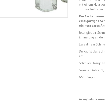
mit einem Haustier
Tod vorbeikommt u
Die Asche deines
einzigartiges Sc
ein kostbares An
Jetzt gibt dir Sch
Erinnerung an dei
Lass dir ein Schmu
Du kaufst das Sch
an:
Schmuck Design B
Skærsøgårdvej 1, 
6600 Vejen
Aske/pels levere