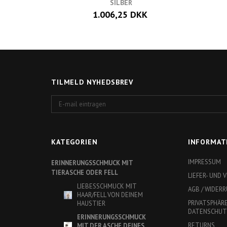
SILBER
1.006,25 DKK
TILMELD NYHEDSBREV
E-
mail
eintragen
KATEGORIEN
INFORMAT
IMPRESSUM
ERINNERUNGSSCHMUCK MIT
TIERASCHE ODER FELL
LIEFER- UND
LIEBESSCHMUCK MIT
AGB / WIDER
HAAR/FELL VON DEINEM
PRIVATSPHÄR
HAUSTIER
DATENSCHU
ERINNERUNGSSCHMUCK
RETURNS
MIT DER ASCHE DEINES