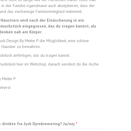
 in der Familie irgendwann auch akzeptieren, dass der
nd das vierbeinige Familienmitglied mitnimmt.
 Haustiers wird nach der Einäscherung in ein
hmuckstück eingegossen, das du tragen kannst, als
denken nah am Körper.
muck Design By Mette P die Möglichkeit, eine schöne
n Haustier zu bewahren.
ckstück anfertigen, das du tragen kannst.
muckstück hier im Webshop, danach sendest du die Asche
y Mette P
Veerst
s direkte fra Jysk Dyrekremering? Ja/nej