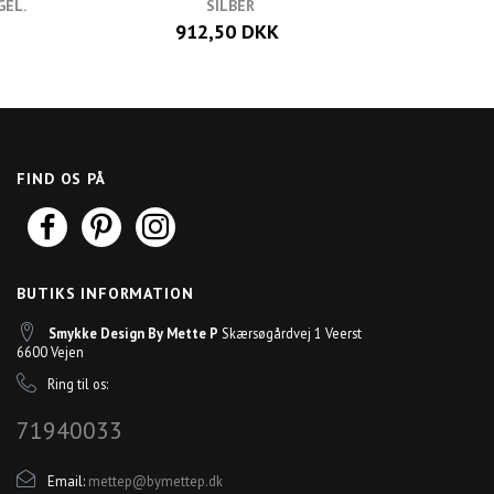
GEL.
SILBER
912,50 DKK
FIND OS PÅ
BUTIKS INFORMATION
Smykke Design By Mette P
Skærsøgårdvej 1 Veerst
6600 Vejen
Ring til os:
71940033
Email:
mettep@bymettep.dk