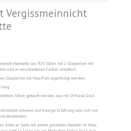
t Vergissmeinnicht
tte
nnicht Halskette aus 925 Silber mit 2 Glasperlen mit
len sind in verschiedenen Farben erhältlich.
len Glasperlen mit Haar/Fell angefertigt werden.
 lang.
oldetem Silber gekauft werden, das mit 14 Karat Gold
chreiblich schwere und traurige Erfahrung sein, sich von
 verabschieden.
en Seite an Seite mit einem geliebten Haustier im Haus.
Tiere nicht so lange wie wir Menschen. Daher muss man