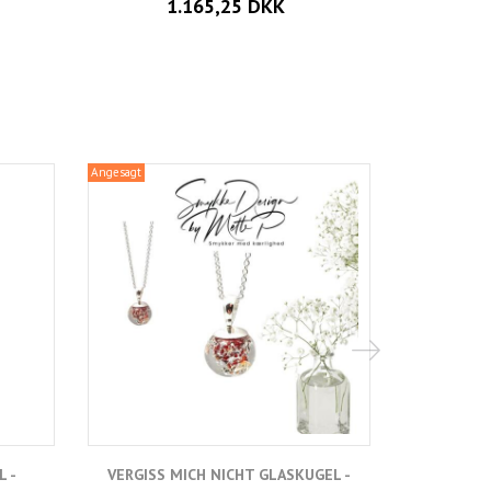
1.165,25 DKK
Angesagt
Angesagt
L -
VERGISS MICH NICHT GLASKUGEL -
VERGISS 