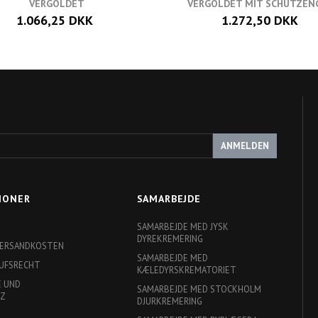
VERGOLDET
VERGOLDET MIT SCHUTZEN
1.066,25 DKK
1.272,50 DKK
ANMELDEN
IONER
SAMARBEJDE
SAMARBEJDE MED JYSK
DYREKREMERING
 VERSANDKOSTEN
SAMARBEJDE MED
RUFSRECHT
KÆLEDYRSKREMATORIET
E UND
SAMARBEJDE MED STOCKHOLM
TZ
DJURKREMERING