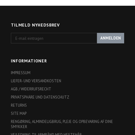
TILMELD NYHEDSBREV
E-
ANMELDEN
mail
eintragen
INFORMATIONER
IMPRESSUM
LIEFER- UND VERSANDKOSTEN
AGB / WIDERRUFSRECHT
PRIVATSPHÄRE UND DATENSCHUTZ
RETURNS
SITE MAP
RENGØRING, ALMINDELIGBRUG, PLEJE OG OPBEVARING AF DINE
SMYKKER
VEJLEDNING TIL ARMBÅND MED HESTEHÅR