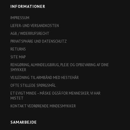
INFORMATIONER
IMPRESSUM
LIEFER- UND VERSANDKOSTEN
AGB / WIDERRUFSRECHT
PRIVATSPHÄRE UND DATENSCHUTZ
RETURNS
SITE MAP
RENGØRING, ALMINDELIGBRUG, PLEJE OG OPBEVARING AF DINE
SMYKKER
VEJLEDNING TIL ARMBÅND MED HESTEHÅR
OFTE STILLEDE SPØRGSMÅL
ET EVIGT MINDE – MÅSKE OGSÅ FOR MENNESKER, VI HAR
MISTET
KONTAKT VEDRØRENDE MINDESMYKKER
SAMARBEJDE