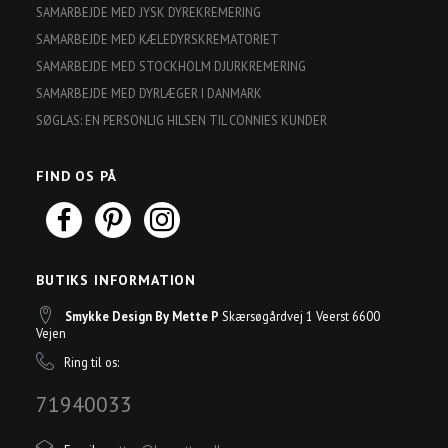
SAMARBEJDE MED JYSK DYREKREMERING
SAMARBEJDE MED KÆLEDYRSKREMATORIET
SAMARBEJDE MED STOCKHOLM DJURKREMERING
SAMARBEJDE MED DYRLÆGER I DANMARK
SØGLAS: EN PERSONLIG HILSEN TIL CONNIES KUNDER
FIND OS PÅ
BUTIKS INFORMATION
Smykke Design By Mette P
Skærsøgårdvej 1 Veerst 6600
Vejen
Ring til os:
71940033