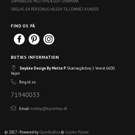
SAMARBEJDE MED DYRLÆGER I DANMARK
SØGLAS: EN PERSONLIG HILSEN TIL CONNIES KUNDER
FIND OS PÅ
BUTIKS INFORMATION
Smykke Design By Mette P
Skærsøgårdvej 1 Veerst 6600
Vejen
Ring til os:
71940033
Email:
mettep@bymettep.dk
© 2017 - Powered by
OpenBizBox
©
Golden Planet