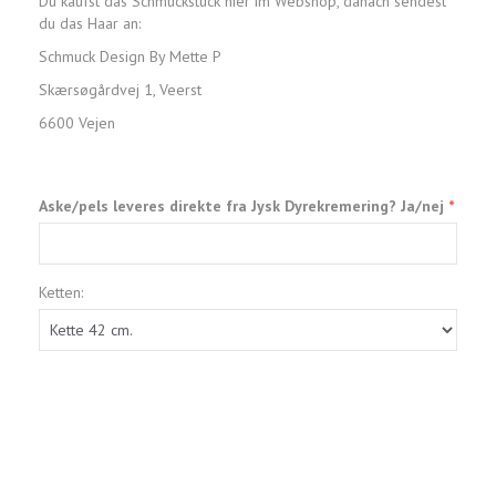
Du kaufst das Schmuckstück hier im Webshop, danach sendest
du das Haar an:
Schmuck Design By Mette P
Skærsøgårdvej 1, Veerst
6600 Vejen
Aske/pels leveres direkte fra Jysk Dyrekremering? Ja/nej
Ketten: