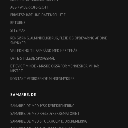
AGB / WIDERRUFSRECHT
PRIVATSPHÄRE UND DATENSCHUTZ
RETURNS
SITE MAP
RENGØRING, ALMINDELIGBRUG, PLEJE OG OPBEVARING AF DINE
SMYKKER
VEJLEDNING TIL ARMBÅND MED HESTEHÅR
OFTE STILLEDE SPØRGSMÅL
ET EVIGT MINDE – MÅSKE OGSÅ FOR MENNESKER, VI HAR
MISTET
KONTAKT VEDRØRENDE MINDESMYKKER
SAMARBEJDE
SAMARBEJDE MED JYSK DYREKREMERING
SAMARBEJDE MED KÆLEDYRSKREMATORIET
SAMARBEJDE MED STOCKHOLM DJURKREMERING